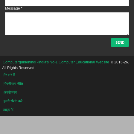
Message
*
Computerguidehindi -India's No-1 Computer Educational Website
© 2016-26.
All Rights Reserved.
|मेरे बारे में
|गोपनीयता नीति
|अस्वीकरण
|हमसे संपर्क करे
साईट मैप