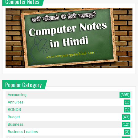
Computer Notes
Popular Category
Accounting
(395)
Annuities
(1)
BONDS
(1)
Budget
(43)
Business
(12)
Business Leaders
(3)