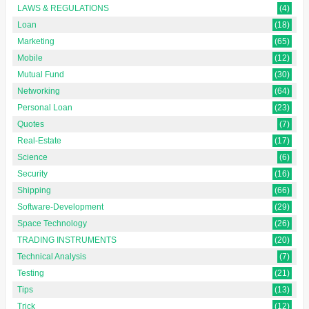
LAWS & REGULATIONS
(4)
Loan
(18)
Marketing
(65)
Mobile
(12)
Mutual Fund
(30)
Networking
(64)
Personal Loan
(23)
Quotes
(7)
Real-Estate
(17)
Science
(6)
Security
(16)
Shipping
(66)
Software-Development
(29)
Space Technology
(26)
TRADING INSTRUMENTS
(20)
Technical Analysis
(7)
Testing
(21)
Tips
(13)
Trick
(12)