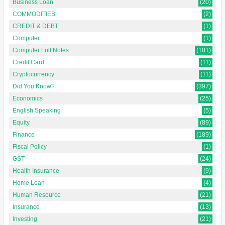
Business Loan
(20)
COMMODITIES
(2)
CREDIT & DEBT
(1)
Computer
(1)
Computer Full Notes
(101)
Credit Card
(11)
Cryptocurrency
(11)
Did You Know?
(397)
Economics
(25)
English Speaking
(5)
Equity
(89)
Finance
(189)
Fiscal Policy
(1)
GST
(24)
Health Insurance
(9)
Home Loan
(4)
Human Resource
(21)
Insurance
(13)
Investing
(21)