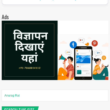
Ads
Anurag Rai
SEARCH THIS SITE