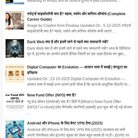
Meaning in Hindi) आज की डिजिटल दुनिया में ईमेल communic...
स्पोर्ट्स साइकोलॉजी क्या है? महत्व, स्कोप और करियर ऑप्शंस (Complete
Career Guide)
Image by Clayton from Pixabay Updated On : 5-12-2025 स्पोर्ट्स
साइकोलॉजी क्या है? महत्व, स्कोप और करियर ऑप्शंस कभी आपने ...
Dark Web क्या है और इसमें जाने से पहले क्या सावधानी रखें?
Dark Web क्या है और इसमें जाने से पहले क्या सावधानी रखें? आज के डिजिटल
युग में, इंटरनेट का उपयोग हमारी दैनिक जिंदगी का एक अहम हिस्सा बन चुका...
Digital Computer का Evolution — आसान भाषा में समझें | कंप्यूटर का
इतिहास
Updated On : 23-10-2025 Digital Computer का Evolution —
आसान भाषा में समझें अगर आपने कभी सोचा है कि आज के आधुनिक लैपटॉप या...
New Fund Offer (NFO) क्या है?
न्यू फंड ऑफर (एनएफओ) क्या है? हिंदी में [What is New Fund Offer
(NFO)? in Hindi] एसेट मैनेजमेंट कंपनियों (एएमसी) द्वारा शुरू की गई नई योजना
...
Android और iPhone के लिए बेस्ट VPN ऐप्स (2025)
Android और iPhone के लिए बेस्ट VPN ऐप्स (2025) आजकल हम सभी
अपनी गोपनीयता और इंटरनेट सुरक्षा को लेकर बहुत सतर्क हो गए हैं। इंटरनेट पर