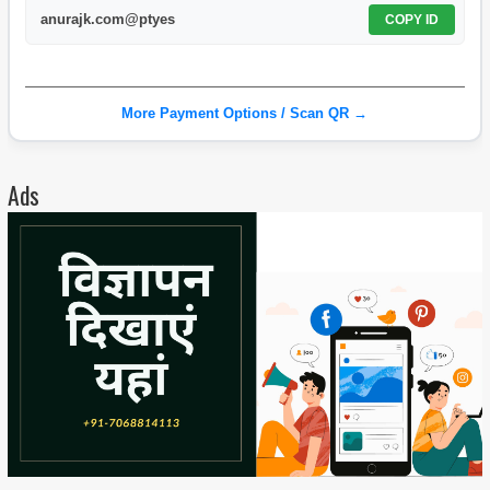
anurajk.com@ptyes
COPY ID
More Payment Options / Scan QR →
Ads