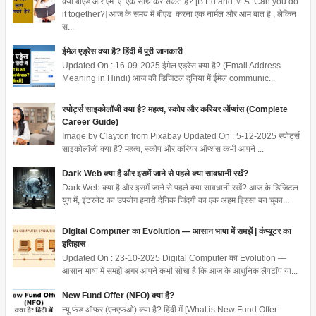
क्या बीएड और एम .ए. एक साथ कर सकते है? [B.Ed and M.A. Can you do
it together?] आज के समय में बीएड करना एक नार्मल और आम बात है , लेकिन
स...
ईमेल एड्रेस क्या है? हिंदी में पूरी जानकारी
Updated On : 16-09-2025 ईमेल एड्रेस क्या है? (Email Address
Meaning in Hindi) आज की डिजिटल दुनिया में ईमेल communic...
स्पोर्ट्स साइकोलॉजी क्या है? महत्व, स्कोप और करियर ऑप्शंस (Complete
Career Guide)
Image by Clayton from Pixabay Updated On : 5-12-2025 स्पोर्ट्स
साइकोलॉजी क्या है? महत्व, स्कोप और करियर ऑप्शंस कभी आपने ...
Dark Web क्या है और इसमें जाने से पहले क्या सावधानी रखें?
Dark Web क्या है और इसमें जाने से पहले क्या सावधानी रखें? आज के डिजिटल
युग में, इंटरनेट का उपयोग हमारी दैनिक जिंदगी का एक अहम हिस्सा बन चुका...
Digital Computer का Evolution — आसान भाषा में समझें | कंप्यूटर का
इतिहास
Updated On : 23-10-2025 Digital Computer का Evolution —
आसान भाषा में समझें अगर आपने कभी सोचा है कि आज के आधुनिक लैपटॉप या...
New Fund Offer (NFO) क्या है?
न्यू फंड ऑफर (एनएफओ) क्या है? हिंदी में [What is New Fund Offer