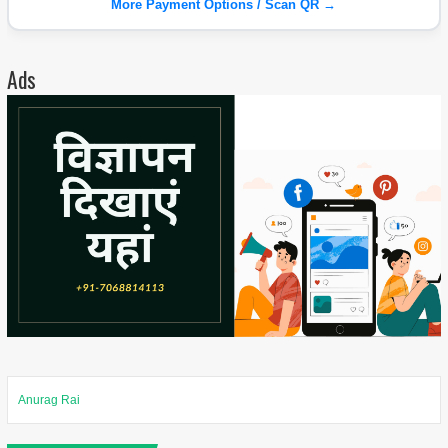
More Payment Options / Scan QR →
Ads
Anurag Rai