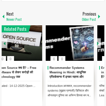
Next
Previous
Newer Post
Older Post
Related Posts
Ensemble Learning Meaning
Unsupervised Algorithms क्या
in Hindi: Ensemble लर्निंग क्या
हैं?
है?
परिचय [Introduction]अनसुपरवाइज्ड
परिचय (Introduction)आजकल के डेटा-
एल्गोरिदम मशीन लर्निंग का एक मुख्य घटक है
संचालित युग में, मशीन लर्निंग (Machine
जो कंप्यूटर को लेबल किए ग...
Learning) और आर्टिफिशियल इंट...