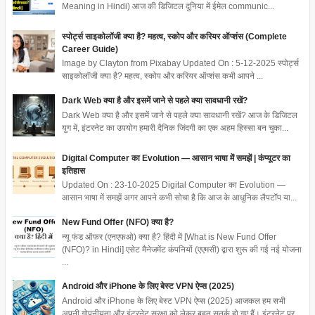
Meaning in Hindi) आज की डिजिटल दुनिया में ईमेल communic...
स्पोर्ट्स साइकोलॉजी क्या है? महत्व, स्कोप और करियर ऑप्शंस (Complete
Career Guide)
Image by Clayton from Pixabay Updated On : 5-12-2025 स्पोर्ट्स
साइकोलॉजी क्या है? महत्व, स्कोप और करियर ऑप्शंस कभी आपने ...
Dark Web क्या है और इसमें जाने से पहले क्या सावधानी रखें?
Dark Web क्या है और इसमें जाने से पहले क्या सावधानी रखें? आज के डिजिटल
युग में, इंटरनेट का उपयोग हमारी दैनिक जिंदगी का एक अहम हिस्सा बन चुका...
Digital Computer का Evolution — आसान भाषा में समझें | कंप्यूटर का
इतिहास
Updated On : 23-10-2025 Digital Computer का Evolution —
आसान भाषा में समझें अगर आपने कभी सोचा है कि आज के आधुनिक लैपटॉप या...
New Fund Offer (NFO) क्या है?
न्यू फंड ऑफर (एनएफओ) क्या है? हिंदी में [What is New Fund Offer
(NFO)? in Hindi] एसेट मैनेजमेंट कंपनियों (एएमसी) द्वारा शुरू की गई नई योजना
...
Android और iPhone के लिए बेस्ट VPN ऐप्स (2025)
Android और iPhone के लिए बेस्ट VPN ऐप्स (2025) आजकल हम सभी
अपनी गोपनीयता और इंटरनेट सुरक्षा को लेकर बहुत सतर्क हो गए हैं। इंटरनेट पर