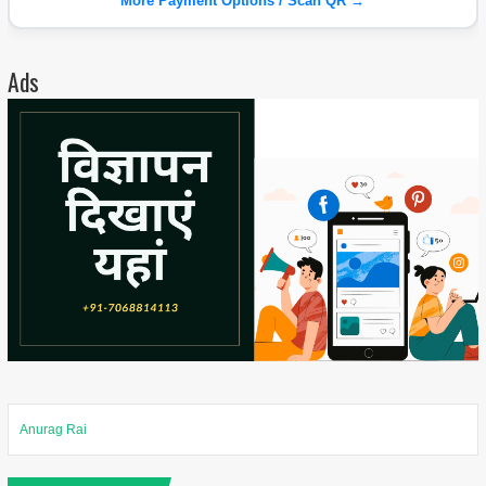
More Payment Options / Scan QR →
Ads
Anurag Rai