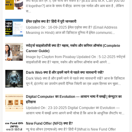
क्या बीएड और एम .ए. एक साथ कर सकते है? [B.Ed and M.A. Can you do
it together?] आज के समय में बीएड करना एक नार्मल और आम बात है , लेकिन
स...
ईमेल एड्रेस क्या है? हिंदी में पूरी जानकारी
Updated On : 16-09-2025 ईमेल एड्रेस क्या है? (Email Address
Meaning in Hindi) आज की डिजिटल दुनिया में ईमेल communic...
स्पोर्ट्स साइकोलॉजी क्या है? महत्व, स्कोप और करियर ऑप्शंस (Complete
Career Guide)
Image by Clayton from Pixabay Updated On : 5-12-2025 स्पोर्ट्स
साइकोलॉजी क्या है? महत्व, स्कोप और करियर ऑप्शंस कभी आपने ...
Dark Web क्या है और इसमें जाने से पहले क्या सावधानी रखें?
Dark Web क्या है और इसमें जाने से पहले क्या सावधानी रखें? आज के डिजिटल
युग में, इंटरनेट का उपयोग हमारी दैनिक जिंदगी का एक अहम हिस्सा बन चुका...
Digital Computer का Evolution — आसान भाषा में समझें | कंप्यूटर का
इतिहास
Updated On : 23-10-2025 Digital Computer का Evolution —
आसान भाषा में समझें अगर आपने कभी सोचा है कि आज के आधुनिक लैपटॉप या...
New Fund Offer (NFO) क्या है?
न्यू फंड ऑफर (एनएफओ) क्या है? हिंदी में [What is New Fund Offer