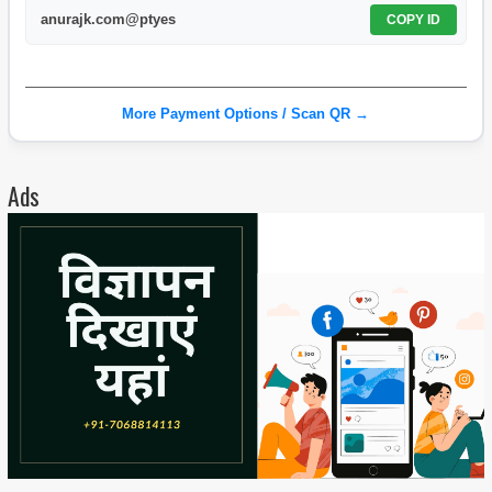
anurajk.com@ptyes
COPY ID
More Payment Options / Scan QR →
Ads