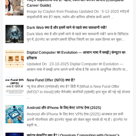
स्पोर्ट्स साइकोलॉजी क्या है? महत्व, स्कोप और करियर ऑप्शंस (Complete
Career Guide)
Image by Clayton from Pixabay Updated On : 5-12-2025 स्पोर्ट्स
साइकोलॉजी क्या है? महत्व, स्कोप और करियर ऑप्शंस कभी आपने ...
Dark Web क्या है और इसमें जाने से पहले क्या सावधानी रखें?
Dark Web क्या है और इसमें जाने से पहले क्या सावधानी रखें? आज के डिजिटल
युग में, इंटरनेट का उपयोग हमारी दैनिक जिंदगी का एक अहम हिस्सा बन चुका...
Digital Computer का Evolution — आसान भाषा में समझें | कंप्यूटर का
इतिहास
Updated On : 23-10-2025 Digital Computer का Evolution —
आसान भाषा में समझें अगर आपने कभी सोचा है कि आज के आधुनिक लैपटॉप या...
New Fund Offer (NFO) क्या है?
न्यू फंड ऑफर (एनएफओ) क्या है? हिंदी में [What is New Fund Offer
(NFO)? in Hindi] एसेट मैनेजमेंट कंपनियों (एएमसी) द्वारा शुरू की गई नई योजना
...
Android और iPhone के लिए बेस्ट VPN ऐप्स (2025)
Android और iPhone के लिए बेस्ट VPN ऐप्स (2025) आजकल हम सभी
अपनी गोपनीयता और इंटरनेट सुरक्षा को लेकर बहुत सतर्क हो गए हैं। इंटरनेट पर
बढ़ती स...
क्वांटम कंप्यूटिंग क्या है? | Quantum Computing with Grover's