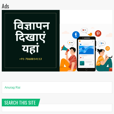
Ads
Anurag Rai
SEARCH THIS SITE