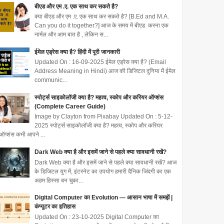
बीएड और एम .ए. एक साथ कर सकते है?
क्या बीएड और एम .ए. एक साथ कर सकते है? [B.Ed and M.A.
Can you do it together?] आज के समय में बीएड करना एक
नार्मल और आम बात है , लेकिन स...
ईमेल एड्रेस क्या है? हिंदी में पूरी जानकारी
Updated On : 16-09-2025 ईमेल एड्रेस क्या है? (Email
Address Meaning in Hindi) आज की डिजिटल दुनिया में ईमेल
communic...
स्पोर्ट्स साइकोलॉजी क्या है? महत्व, स्कोप और करियर ऑप्शंस
(Complete Career Guide)
Image by Clayton from Pixabay Updated On : 5-12-
2025 स्पोर्ट्स साइकोलॉजी क्या है? महत्व, स्कोप और करियर
ऑप्शंस कभी आपने ...
Dark Web क्या है और इसमें जाने से पहले क्या सावधानी रखें?
Dark Web क्या है और इसमें जाने से पहले क्या सावधानी रखें? आज
के डिजिटल युग में, इंटरनेट का उपयोग हमारी दैनिक जिंदगी का एक
अहम हिस्सा बन चुका...
Digital Computer का Evolution — आसान भाषा में समझें |
कंप्यूटर का इतिहास
Updated On : 23-10-2025 Digital Computer का