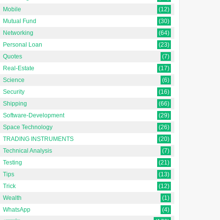
Mobile
(12)
Mutual Fund
(30)
Networking
(64)
Personal Loan
(23)
Quotes
(7)
Real-Estate
(17)
Science
(6)
Security
(16)
Shipping
(66)
Software-Development
(29)
Space Technology
(26)
TRADING INSTRUMENTS
(20)
Technical Analysis
(7)
Testing
(21)
Tips
(13)
Trick
(12)
Wealth
(1)
WhatsApp
(4)