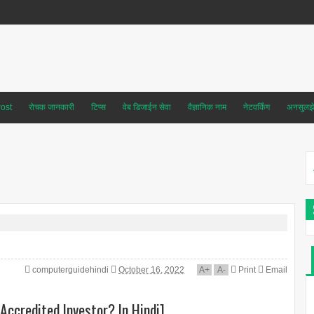
ost
रोचक जानकारी
टिप्स
वेब डिजाईन सेवा
वैज्ञानिक नाम
नेटवर्किंग
अनसुलझे 
computerguidehindi
October 16, 2022
A
+
A
-
Print
Email
 Accredited Investor? In Hindi]