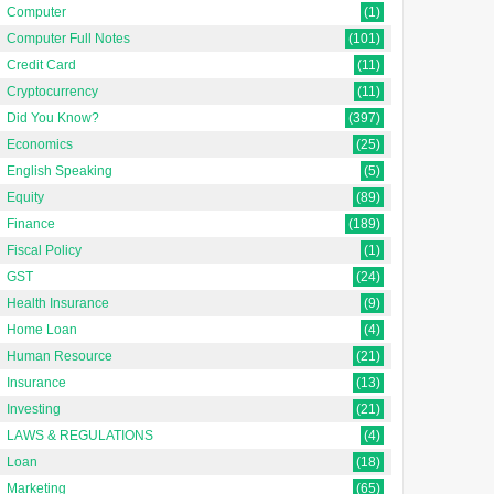
Computer
(1)
Computer Full Notes
(101)
Credit Card
(11)
Cryptocurrency
(11)
Did You Know?
(397)
Economics
(25)
English Speaking
(5)
Equity
(89)
Finance
(189)
Fiscal Policy
(1)
GST
(24)
Health Insurance
(9)
Home Loan
(4)
Human Resource
(21)
Insurance
(13)
Investing
(21)
LAWS & REGULATIONS
(4)
Loan
(18)
Marketing
(65)