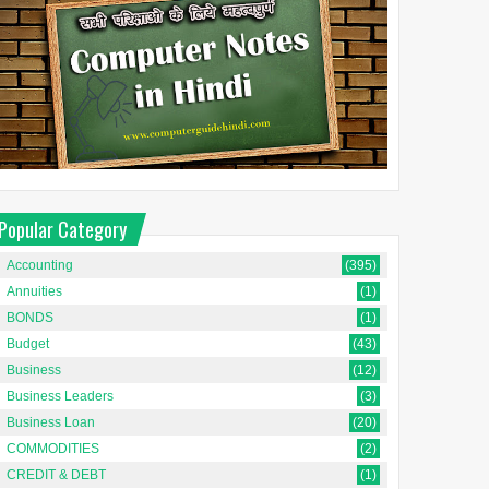
Popular Category
Accounting
(395)
Annuities
(1)
BONDS
(1)
Budget
(43)
Business
(12)
Business Leaders
(3)
Business Loan
(20)
COMMODITIES
(2)
CREDIT & DEBT
(1)