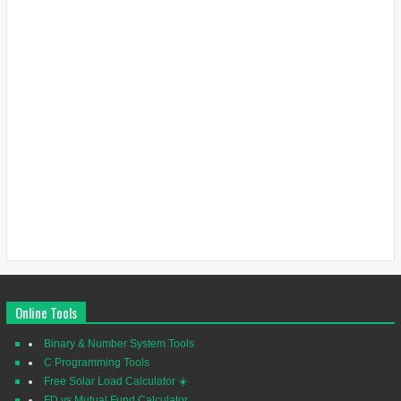
Online Tools
Binary & Number System Tools
C Programming Tools
Free Solar Load Calculator ☀️
FD vs Mutual Fund Calculator