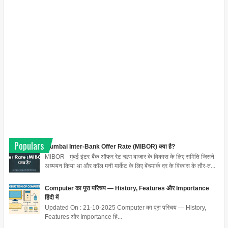
Populars
Mumbai Inter-Bank Offer Rate (MIBOR) क्या है?
MIBOR - मुंबई इंटर-बैंक ऑफर रेट ऋण बाजार के विकास के लिए समिति जिसने
अध्ययन किया था और कॉल मनी मार्केट के लिए बेंचमार्क दर के विकास के तौर-त...
Computer का पूरा परिचय — History, Features और Importance
हिंदी में
Updated On : 21-10-2025 Computer का पूरा परिचय — History,
Features और Importance हिं...