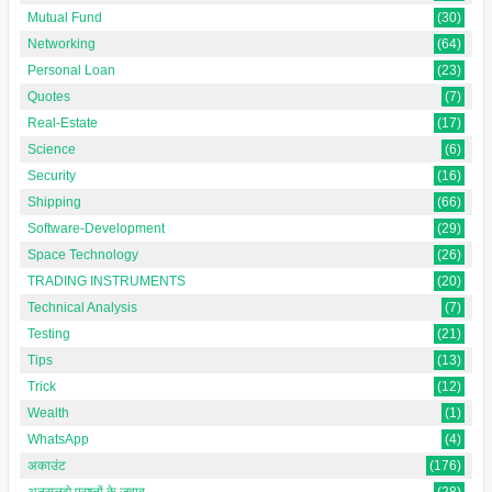
Mutual Fund
(30)
Networking
(64)
Personal Loan
(23)
Quotes
(7)
Real-Estate
(17)
Science
(6)
Security
(16)
Shipping
(66)
Software-Development
(29)
Space Technology
(26)
TRADING INSTRUMENTS
(20)
Technical Analysis
(7)
Testing
(21)
Tips
(13)
Trick
(12)
Wealth
(1)
WhatsApp
(4)
अकाउंट
(176)
अनसुलझे प्रश्नों के जवाब
(28)