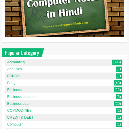
Popular Category
Accounting
(395)
Annuities
(1)
BONDS
(1)
Budget
(43)
Business
(12)
Business Leaders
(3)
Business Loan
(20)
COMMODITIES
(2)
CREDIT & DEBT
(1)
Computer
(1)