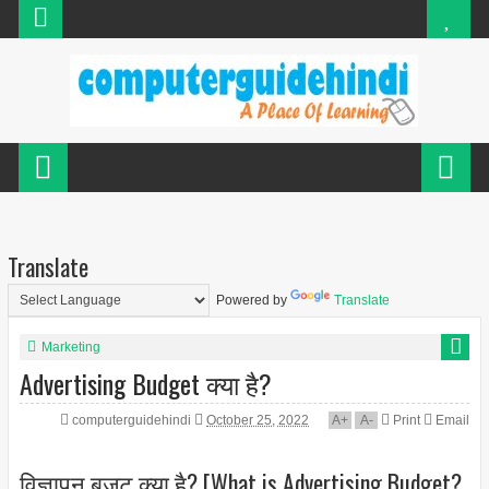
Translate
Powered by
Translate
Marketing
Advertising Budget क्या है?
computerguidehindi
October 25, 2022
A
+
A
-
Print
Email
विज्ञापन बजट क्या है? [What is Advertising Budget?