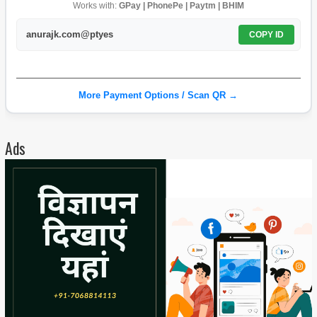
Works with:
GPay | PhonePe | Paytm | BHIM
anurajk.com@ptyes
COPY ID
More Payment Options / Scan QR →
Ads