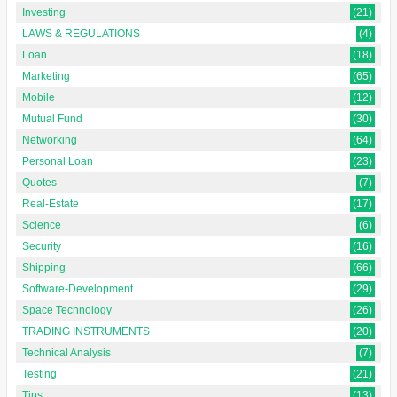
Investing
(21)
LAWS & REGULATIONS
(4)
Loan
(18)
Marketing
(65)
Mobile
(12)
Mutual Fund
(30)
Networking
(64)
Personal Loan
(23)
Quotes
(7)
Real-Estate
(17)
Science
(6)
Security
(16)
Shipping
(66)
Software-Development
(29)
Space Technology
(26)
TRADING INSTRUMENTS
(20)
Technical Analysis
(7)
Testing
(21)
Tips
(13)