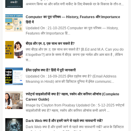
अध्ययन किया था और कॉल मनी मार्केट के लिए बेंचमार्क दर के विकास के तौर-त...
Computer का पूरा परिचय — History, Features और Importance
हिंदी में
Updated On : 21-10-2025 Computer का पूरा परिचय — History,
Features और Importance हिं...
बीएड और एम .ए. एक साथ कर सकते है?
क्या बीएड और एम .ए. एक साथ कर सकते है? [B.Ed and M.A. Can you do
it together?] आज के समय में बीएड करना एक नार्मल और आम बात है , लेकिन
स...
ईमेल एड्रेस क्या है? हिंदी में पूरी जानकारी
Updated On : 16-09-2025 ईमेल एड्रेस क्या है? (Email Address
Meaning in Hindi) आज की डिजिटल दुनिया में ईमेल communic...
स्पोर्ट्स साइकोलॉजी क्या है? महत्व, स्कोप और करियर ऑप्शंस (Complete
Career Guide)
Image by Clayton from Pixabay Updated On : 5-12-2025 स्पोर्ट्स
साइकोलॉजी क्या है? महत्व, स्कोप और करियर ऑप्शंस कभी आपने ...
Dark Web क्या है और इसमें जाने से पहले क्या सावधानी रखें?
Dark Web क्या है और इसमें जाने से पहले क्या सावधानी रखें? आज के डिजिटल