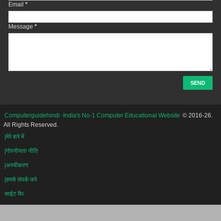
Email
*
Message
*
Computerguidehindi -India's No-1 Computer Educational Website
© 2016-26.
All Rights Reserved.
|मेरे बारे में
|गोपनीयता नीति
|अस्वीकरण
|हमसे संपर्क करे
साईट मैप