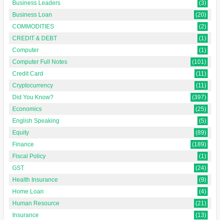
Business Leaders
(3)
Business Loan
(20)
COMMODITIES
(2)
CREDIT & DEBT
(1)
Computer
(1)
Computer Full Notes
(101)
Credit Card
(11)
Cryptocurrency
(11)
Did You Know?
(397)
Economics
(25)
English Speaking
(5)
Equity
(89)
Finance
(189)
Fiscal Policy
(1)
GST
(24)
Health Insurance
(9)
Home Loan
(4)
Human Resource
(21)
Insurance
(13)