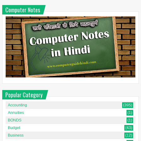
Computer Notes
Popular Category
Accounting
(395)
Annuities
(1)
BONDS
(1)
Budget
(43)
Business
(12)