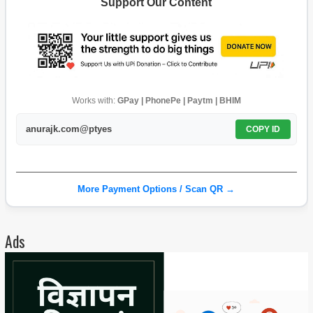
Support Our Content
Works with:
GPay | PhonePe | Paytm | BHIM
anurajk.com@ptyes
COPY ID
More Payment Options / Scan QR →
Ads