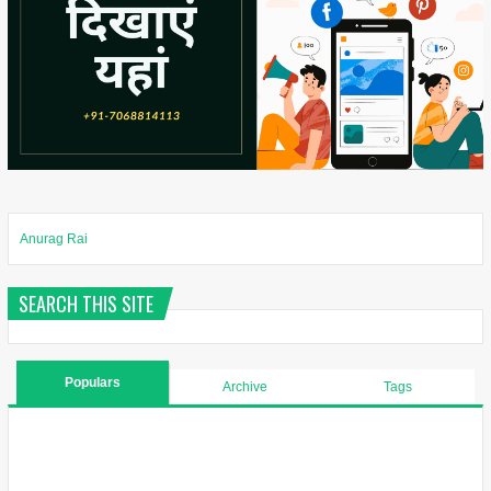
Anurag Rai
SEARCH THIS SITE
Populars
Archive
Tags