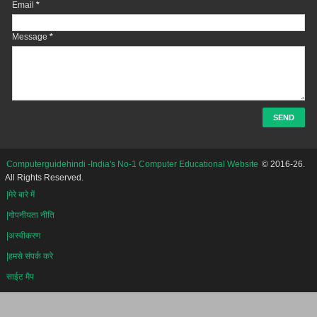
Email
*
Message
*
Computerguidehindi -India's No-1 Computer Educational Website
© 2016-26.
All Rights Reserved.
|मेरे बारे में
|गोपनीयता नीति
|अस्वीकरण
|हमसे संपर्क करे
साईट मैप