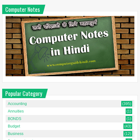
Computer Notes
Popular Category
Accounting
(395)
Annuities
(1)
BONDS
(1)
Budget
(43)
Business
(12)