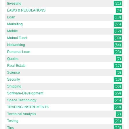
Investing
(21)
LAWS & REGULATIONS
(4)
Loan
(18)
Marketing
(65)
Mobile
(12)
Mutual Fund
(30)
Networking
(64)
Personal Loan
(23)
Quotes
(7)
Real-Estate
(17)
Science
(6)
Security
(16)
Shipping
(66)
Software-Development
(29)
Space Technology
(26)
TRADING INSTRUMENTS
(20)
Technical Analysis
(7)
Testing
(21)
Tips
(13)