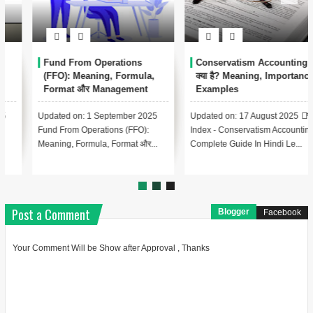
Conservatism Accounting
Automated Clearing House
क्या है? Meaning, Importance,
(ACH) क्या है? – पूरी जानकारी हिंदी
Examples
में
Updated on: 17 August 2025 📑
Updated on: 17 August 2025 📚
Index - Conservatism Accounting
Index – Automated Clearing
Complete Guide In Hindi Le...
House (ACH) क्या है? Lesson 1:...
Post a Comment
Blogger
Facebook
Your Comment Will be Show after Approval , Thanks