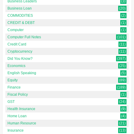
Business Leaders
(3)
Business Loan
(20)
COMMODITIES
(2)
CREDIT & DEBT
(1)
Computer
(1)
Computer Full Notes
(101)
Credit Card
(11)
Cryptocurrency
(11)
Did You Know?
(397)
Economics
(25)
English Speaking
(5)
Equity
(89)
Finance
(189)
Fiscal Policy
(1)
GST
(24)
Health Insurance
(9)
Home Loan
(4)
Human Resource
(21)
Insurance
(13)