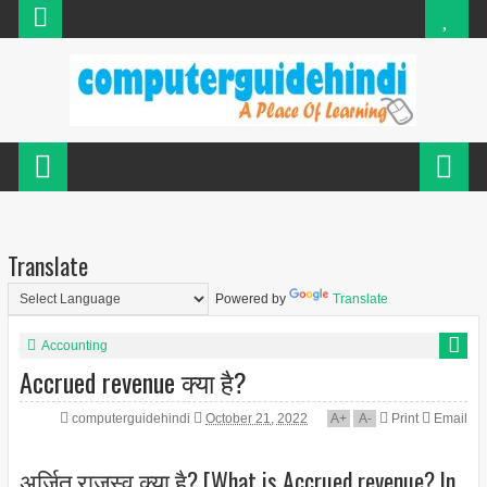
Translate
Powered by
Translate
Accounting
Accrued revenue क्या है?
computerguidehindi
October 21, 2022
A
+
A
-
Print
Email
अर्जित राजस्व क्या है? [What is Accrued revenue? In