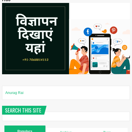
Anurag Rai
SEARCH THIS SITE
Populars