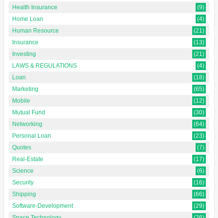
Health Insurance
(9)
Home Loan
(4)
Human Resource
(21)
Insurance
(13)
Investing
(21)
LAWS & REGULATIONS
(4)
Loan
(18)
Marketing
(65)
Mobile
(12)
Mutual Fund
(30)
Networking
(64)
Personal Loan
(23)
Quotes
(7)
Real-Estate
(17)
Science
(6)
Security
(16)
Shipping
(66)
Software-Development
(29)
Space Technology
(26)