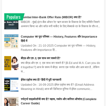
Populars
Mumbai Inter-Bank Offer Rate (MIBOR) क्या है?
MIBOR - मुंबई इंटर-बैंक ऑफर रेट ऋण बाजार के विकास के लिए समिति जिसने
अध्ययन किया था और कॉल मनी मार्केट के लिए बेंचमार्क दर के विकास के तौर-त...
Computer का पूरा परिचय — History, Features और Importance
हिंदी में
Updated On : 21-10-2025 Computer का पूरा परिचय — History,
Features और Importance हिं...
बीएड और एम .ए. एक साथ कर सकते है?
क्या बीएड और एम .ए. एक साथ कर सकते है? [B.Ed and M.A. Can you do
it together?] आज के समय में बीएड करना एक नार्मल और आम बात है , लेकिन
स...
ईमेल एड्रेस क्या है? हिंदी में पूरी जानकारी
Updated On : 16-09-2025 ईमेल एड्रेस क्या है? (Email Address
Meaning in Hindi) आज की डिजिटल दुनिया में ईमेल communic...
स्पोर्ट्स साइकोलॉजी क्या है? महत्व, स्कोप और करियर ऑप्शंस (Complete
Career Guide)