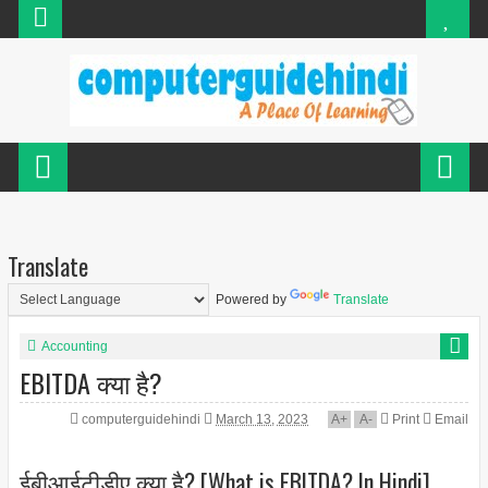
Translate
Powered by
Translate
Accounting
EBITDA क्या है?
computerguidehindi
March 13, 2023
A
+
A
-
Print
Email
ईबीआईटीडीए क्या है? [What is EBITDA? In Hindi]