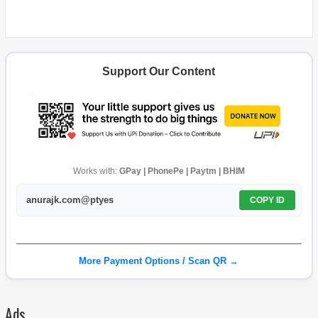
Support Our Content
Works with:
GPay | PhonePe | Paytm | BHIM
anurajk.com@ptyes
COPY ID
More Payment Options / Scan QR →
Ads