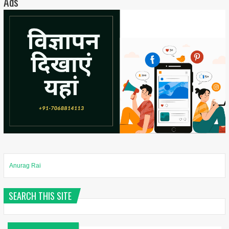
Ads
Anurag Rai
SEARCH THIS SITE