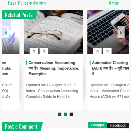
Fiscal Policy के बीच अंतर
में अंतर
Related Posts
1
Conservatism Accounting
Automated Clearing House
क्या है? Meaning, Importance,
(ACH) क्या है? – पूरी जानकारी हिंदी
Examples
में
Updated on: 17 August 2025 📑
Updated on: 17 August 2025 📚
Index - Conservatism Accounting
Index – Automated Clearing
Complete Guide In Hindi Le...
House (ACH) क्या है? Lesson 1:...
Post a Comment
Blogger
Facebook