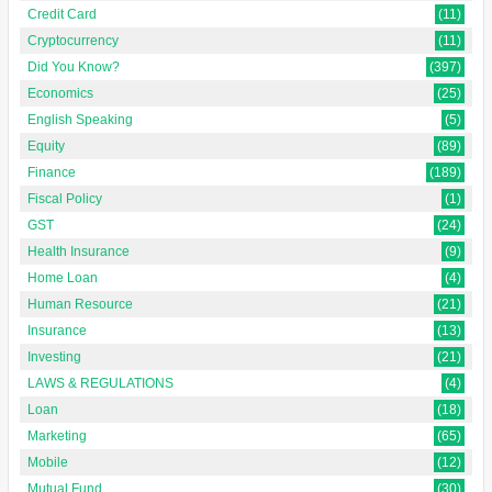
Credit Card
(11)
Cryptocurrency
(11)
Did You Know?
(397)
Economics
(25)
English Speaking
(5)
Equity
(89)
Finance
(189)
Fiscal Policy
(1)
GST
(24)
Health Insurance
(9)
Home Loan
(4)
Human Resource
(21)
Insurance
(13)
Investing
(21)
LAWS & REGULATIONS
(4)
Loan
(18)
Marketing
(65)
Mobile
(12)
Mutual Fund
(30)