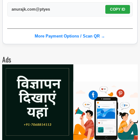
anurajk.com@ptyes
COPY ID
More Payment Options / Scan QR →
Ads