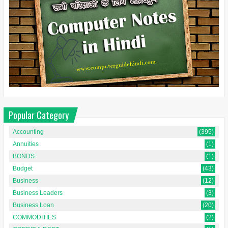
Popular Category
Accounting
(395)
Annuities
(1)
BONDS
(1)
Budget
(43)
Business
(12)
Business Leaders
(3)
Business Loan
(20)
COMMODITIES
(2)