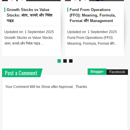
lue
Fund From Operations
Conservatism Account
 निवेश
(FFO): Meaning, Formula,
क्या है? Meaning, Impor
Format और Management
Examples
Accounting में महत्व
r 2025
Updated on: 1 September 2025
Updated on: 17 August 202
tocks:
Fund From Operations (FFO):
Index - Conservatism Acco
Meaning, Formula, Format और...
Complete Guide In Hindi Le
Post a Comment
Blogger
Facebook
Your Comment Will be Show after Approval , Thanks