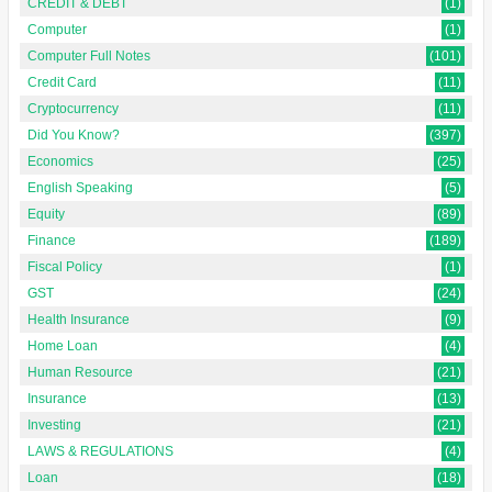
CREDIT & DEBT
(1)
Computer
(1)
Computer Full Notes
(101)
Credit Card
(11)
Cryptocurrency
(11)
Did You Know?
(397)
Economics
(25)
English Speaking
(5)
Equity
(89)
Finance
(189)
Fiscal Policy
(1)
GST
(24)
Health Insurance
(9)
Home Loan
(4)
Human Resource
(21)
Insurance
(13)
Investing
(21)
LAWS & REGULATIONS
(4)
Loan
(18)