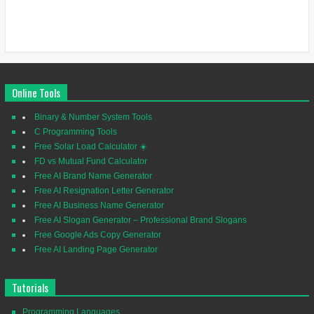
Online Tools
Binary & Number System Tools
C Programming Tools
Free Solar Load Calculator ☀️
FD vs Mutual Fund Calculator
Free AI Brand Name Generator
Free AI Resignation Letter Generator
Free AI Business Name Generator
Free AI Slogan Generator – Professional Brand Slogans
Free Google Ads Copy Generator
Free AI Landing Page Generator
Tutorials
Programming Languages