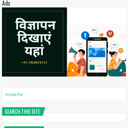
Ads
Anurag Rai
SEARCH THIS SITE