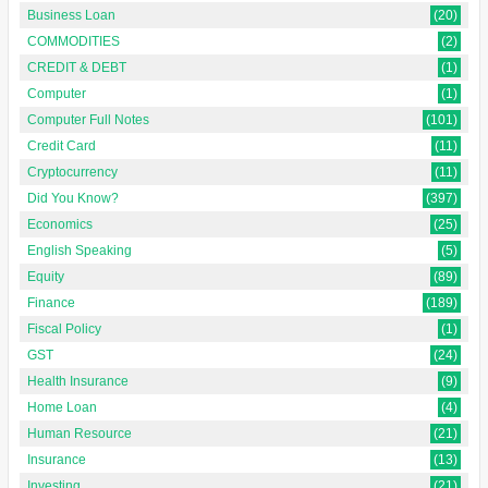
Business Loan
(20)
COMMODITIES
(2)
CREDIT & DEBT
(1)
Computer
(1)
Computer Full Notes
(101)
Credit Card
(11)
Cryptocurrency
(11)
Did You Know?
(397)
Economics
(25)
English Speaking
(5)
Equity
(89)
Finance
(189)
Fiscal Policy
(1)
GST
(24)
Health Insurance
(9)
Home Loan
(4)
Human Resource
(21)
Insurance
(13)
Investing
(21)