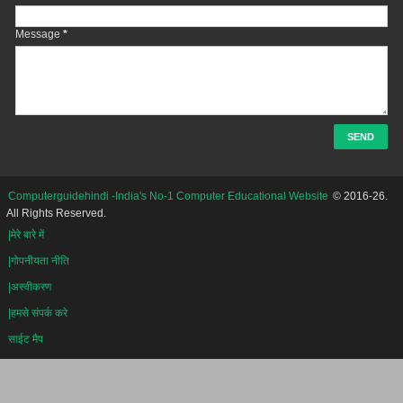
Message
*
Computerguidehindi -India's No-1 Computer Educational Website
© 2016-26.
All Rights Reserved.
|मेरे बारे में
|गोपनीयता नीति
|अस्वीकरण
|हमसे संपर्क करे
साईट मैप