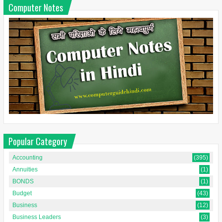
Computer Notes
Popular Category
Accounting
(395)
Annuities
(1)
BONDS
(1)
Budget
(43)
Business
(12)
Business Leaders
(3)