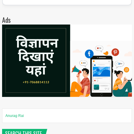
Ads
Anurag Rai
SEARCH THIS SITE