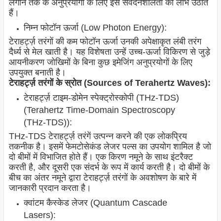
लगाने तक के अनुप्रयोगों के लिए इस संवेदनशीलता का लाभ उठाते
हैं।
निम्न फोटॉन ऊर्जा (Low Photon Energy):
टेराहर्ट्ज़ तरंगों की कम फोटॉन ऊर्जा उनकी अपेक्षाकृत लंबी तरंग
दैर्ध्य से मेल खाती है। यह विशेषता उन्हें उच्च-ऊर्जा विकिरण से जुड़े
आयनीकरण जोखिमों के बिना कुछ इमेजिंग अनुप्रयोगों के लिए
उपयुक्त बनाती है।
टेराहर्ट्ज़ तरंगों के स्रोत (Sources of Terahertz Waves):
टेराहर्ट्ज़ टाइम-डोमेन स्पेक्ट्रोस्कोपी (THz-TDS)
(Terahertz Time-Domain Spectroscopy
(THz-TDS)):
THz-TDS टेराहर्ट्ज़ तरंगें उत्पन्न करने की एक लोकप्रिय
तकनीक है। इसमें फेमटोसेकंड लेजर पल्स का उपयोग शामिल है जो
दो बीमों में विभाजित होते हैं। एक किरण नमूने के साथ इंटरैक्ट
करती है, और दूसरी एक संदर्भ के रूप में कार्य करती है। दो बीमों के
बीच का अंतर नमूने द्वारा टेराहर्ट्ज़ तरंगों के अवशोषण के बारे में
जानकारी प्रदान करता है।
क्वांटम कैस्केड लेजर (Quantum Cascade
Lasers):