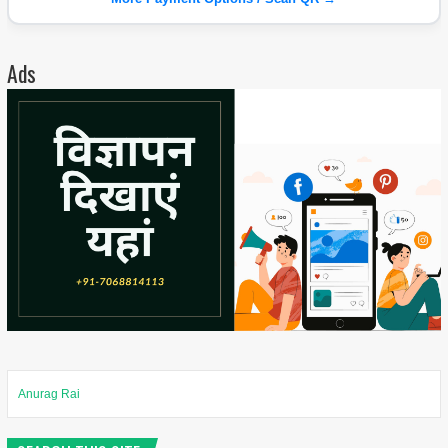
Ads
Anurag Rai