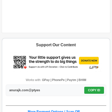
Support Our Content
Works with:
GPay | PhonePe | Paytm | BHIM
anurajk.com@ptyes
COPY ID
More Payment Options / Scan QR →