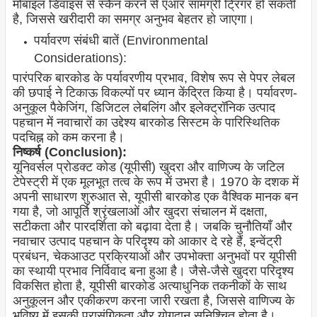
मोबाइल डिवाइस से स्कैन करने से एआर सामग्री ट्रिगर हो सकती
है, जिससे खरीदारी का समग्र अनुभव बेहतर हो जाएगा।
पर्यावरण संबंधी बातें (Environmental
Considerations):
पारंपरिक बारकोड के पर्यावरणीय प्रभाव, विशेष रूप से पेपर लेबल
की छपाई ने टिकाऊ विकल्पों पर ध्यान केंद्रित किया है। पर्यावरण-
अनुकूल पैकेजिंग, डिजिटल लेबलिंग और इलेक्ट्रॉनिक उत्पाद
पहचान में नवाचारों का उद्देश्य बारकोड सिस्टम के पारिस्थितिक
पदचिह्न को कम करना है।
निष्कर्ष (Conclusion):
यूनिवर्सल प्रोडक्ट कोड (यूपीसी) खुदरा और वाणिज्य के जटिल
टेपेस्ट्री में एक मूलभूत तत्व के रूप में उभरा है। 1970 के दशक में
अपनी साधारण शुरुआत से, यूपीसी बारकोड एक वैश्विक मानक बन
गया है, जो आपूर्ति श्रृंखलाओं और खुदरा संचालन में दक्षता,
सटीकता और पारदर्शिता को बढ़ावा देता है। जबकि चुनौतियाँ और
नवाचार उत्पाद पहचान के परिदृश्य को आकार दे रहे हैं, इन्वेंट्री
प्रबंधन, चेकआउट प्रक्रियाओं और उपभोक्ता अनुभवों पर यूपीसी
का स्थायी प्रभाव निर्विवाद बना हुआ है। जैसे-जैसे खुदरा परिदृश्य
विकसित होता है, यूपीसी बारकोड अत्याधुनिक तकनीकों के साथ
अनुकूलन और एकीकरण करना जारी रखता है, जिससे वाणिज्य के
भविष्य में इसकी प्रासंगिकता और योगदान सुनिश्चित होता है।