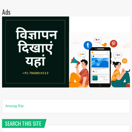
Ads
Anurag Rai
SEARCH THIS SITE