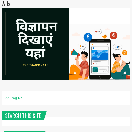
Ads
Anurag Rai
SEARCH THIS SITE