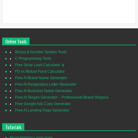
Online Tools
Binary & Number System Tools
C Programming Tools
Free Solar Load Calculator ☀️
FD vs Mutual Fund Calculator
Free AI Brand Name Generator
Free AI Resignation Letter Generator
Free AI Business Name Generator
Free AI Slogan Generator – Professional Brand Slogans
Free Google Ads Copy Generator
Free AI Landing Page Generator
Tutorials
Programming Languages