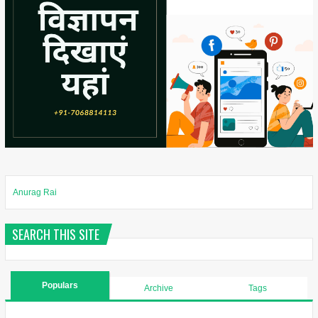
Anurag Rai
SEARCH THIS SITE
Populars
Archive
Tags