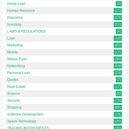
Home Loan
(4)
Human Resource
(21)
Insurance
(13)
Investing
(21)
LAWS & REGULATIONS
(4)
Loan
(18)
Marketing
(65)
Mobile
(12)
Mutual Fund
(30)
Networking
(64)
Personal Loan
(23)
Quotes
(7)
Real-Estate
(17)
Science
(6)
Security
(16)
Shipping
(66)
Software-Development
(29)
Space Technology
(26)
TRADING INSTRUMENTS
(20)