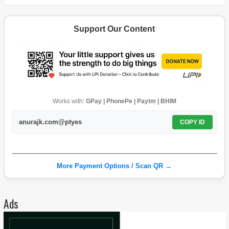
Support Our Content
Works with:
GPay | PhonePe | Paytm | BHIM
anurajk.com@ptyes
COPY ID
More Payment Options / Scan QR →
Ads