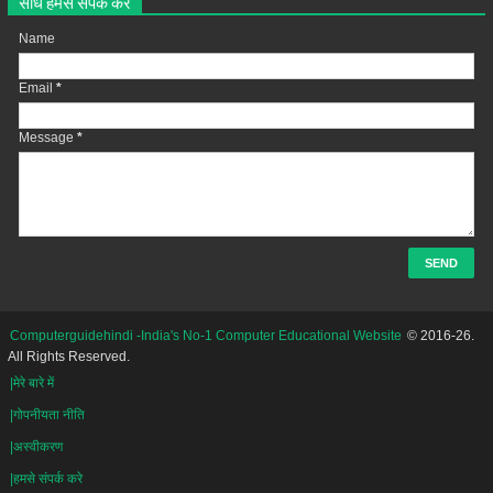
सीधे हमसे संपर्क करें
Name
Email
*
Message
*
Computerguidehindi -India's No-1 Computer Educational Website
© 2016-26.
All Rights Reserved.
|मेरे बारे में
|गोपनीयता नीति
|अस्वीकरण
|हमसे संपर्क करे