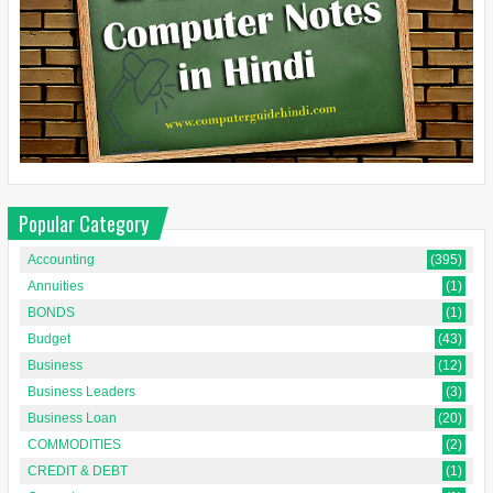
Popular Category
Accounting
(395)
Annuities
(1)
BONDS
(1)
Budget
(43)
Business
(12)
Business Leaders
(3)
Business Loan
(20)
COMMODITIES
(2)
CREDIT & DEBT
(1)