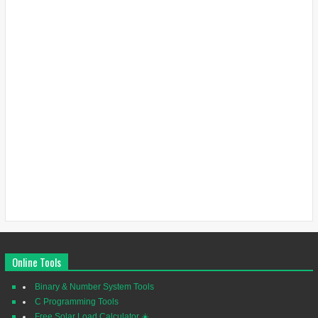
Online Tools
Binary & Number System Tools
C Programming Tools
Free Solar Load Calculator ☀️