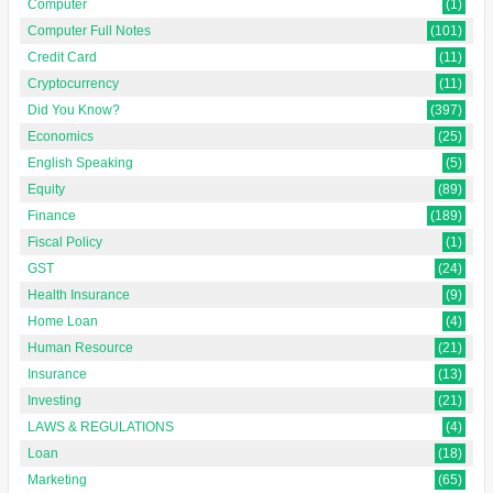
Computer
(1)
Computer Full Notes
(101)
Credit Card
(11)
Cryptocurrency
(11)
Did You Know?
(397)
Economics
(25)
English Speaking
(5)
Equity
(89)
Finance
(189)
Fiscal Policy
(1)
GST
(24)
Health Insurance
(9)
Home Loan
(4)
Human Resource
(21)
Insurance
(13)
Investing
(21)
LAWS & REGULATIONS
(4)
Loan
(18)
Marketing
(65)