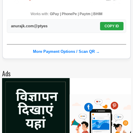
Works with:
GPay | PhonePe | Paytm | BHIM
anurajk.com@ptyes
COPY ID
More Payment Options / Scan QR →
Ads