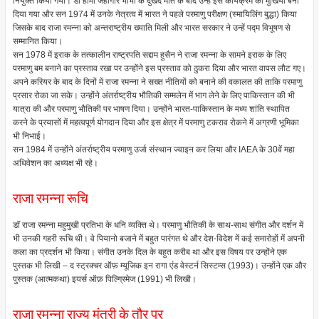
नियुक्त किया गया। डॉ होमी जहाँगीर भाभा के दुखद मौत के बाद उन्हें इस कार्यक्रम का मुखिया बना
दिया गया और सन 1974 में उनके नेत्रत्व में भारत ने पहले परमाणु परीक्षण (स्मायिलिंग बुद्धा) किया
जिसके बाद राजा रमन्ना को अन्तराष्ट्रीय ख्याति मिली और भारत सरकार ने उन्हें पद्म विभूषण से
सम्मानित किया।
सन 1978 में इराक के तत्कालीन राष्ट्रपति सद्दाम हुसैन ने राजा रमन्ना के सामने इराक के लिए
परमाणु बम बनाने का प्रस्ताव रखा पर उन्होंने इस प्रस्ताव को ठुकरा दिया और भारत वापस लौट गए।
अपने करियर के बाद के दिनों में राजा रमन्ना ने सख्त नीतियों को बनाने की वकालत की ताकि परमाणु
प्रसार रोका जा सके। उन्होंने अंतर्राष्ट्रीय भौतिकी सम्मलेन में भाग लेने के लिए पाकिस्तान की भी
यात्रा की और परमाणु भौतिकी पर भाषण दिया। उन्होंने भारत-पाकिस्तान के मध्य शांति स्थापित
करने के प्रयासों में महत्वपूर्ण योगदान दिया और इस क्षेत्र में परमाणु टकराव रोकने में अग्रणी भूमिका
भी निभाई।
सन 1984 में उन्होंने अंतर्राष्ट्रीय परमाणु उर्जा संस्थान ज्वाइन कर लिया और IAEA के 30वें महा
अधिवेशन का अध्यक्ष भी रहे।
राजा रमन्ना रूचि
डॉ राजा रमन्ना महुमुखी प्रतिभा के धनि व्यक्ति थे। परमाणु भौतिकी के साथ-साथ संगीत और दर्शन में
भी उनकी गहरी रूचि थी। वे पियानो बजाने में बहुत पारंगत थे और देश-विदेश में कई समारोहों में अपनी
कला का प्रदर्शन भी किया। संगीत उनके दिल के बहुत करीब था और इस विषय पर उन्होंने एक
पुस्तक भी लिखी – द स्ट्रक्चर ऑफ़ म्यूजिक इन रागा एंड वेस्टर्न सिस्टम्स (1993)। उन्होंने एक और
पुस्तक (आत्मकथा) इयर्स ऑफ़ पिल्ग्रिमेज (1991) भी लिखी।
राजा रमन्ना राज्य मंत्री के तौर पर