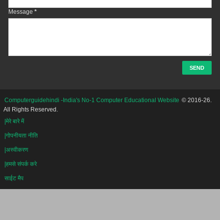
Message
*
Computerguidehindi -India's No-1 Computer Educational Website
© 2016-26.
All Rights Reserved.
|मेरे बारे में
|गोपनीयता नीति
|अस्वीकरण
|हमसे संपर्क करे
साईट मैप