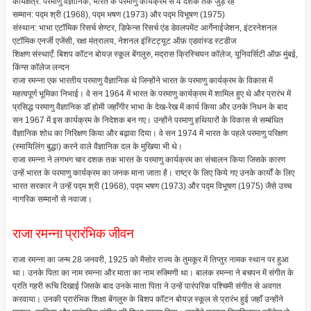
कार्यक्षेत्र: परमाणु वैज्ञानिक, भारत के परमाणु कार्यक्रम से 4 दशक तक जुड़े रहे
सम्मान: पद्म श्री (1968), पद्म भषण (1973) और पद्म विभूषण (1975)
संस्थान: भाभा एटॉमिक रिसर्च सेण्टर, डिफेन्स रिसर्च एंड डेवलपमेंट आर्गेनाईजेशन, इंटरनेशनल
एटॉमिक एनर्जी एजेंसी, रक्षा मंत्रालय, नेशनल इंस्टिट्यूट ऑफ़ एडवांस्ड स्टडीज
शिक्षण संस्थाएँ: बिशप कॉटन बोयज़ स्कूल बेंगलुरु, मद्रास क्रिस्चियन कॉलेज, यूनिवर्सिटी ऑफ़ मुंबई,
किंग्स कॉलेज लन्दन
राजा रमन्ना एक भारतीय परमाणु वैज्ञानिक थे जिन्होंने भारत के परमाणु कार्यक्रम के विकास में
महत्वपूर्ण भूमिका निभाई। वे सन 1964 में भारत के परमाणु कार्यक्रम में शामिल हुए थे और प्रारंभ में
प्रसिद्ध परमाणु वैज्ञानिक डॉ होमी जहाँगीर भाभा के देख-रेख में कार्य किया और उनके निधन के बाद
सन 1967 में इस कार्यक्रम के निदेशक बन गए। उन्होंने परमाणु हथियारों के विकास से सम्बंधित
वैज्ञानिक शोध का निरिक्षण किया और बढ़ावा दिया। वे सन 1974 में भारत के पहले परमाणु परिक्षण
(स्मायिलिंग बुद्धा) करने वाले वैज्ञानिक दल के मुखिया भी थे।
राजा रमन्ना ने लगभग चार दशक तक भारत के परमाणु कार्यक्रम का संचालन किया जिसके कारण
उन्हें भारत के परमाणु कार्यक्रम का जनक माना जाता है। राष्ट्र के लिए किये गए उनके कार्यों के लिए
भारत सरकार ने उन्हें पद्म श्री (1968), पद्म भषण (1973) और पद्म विभूषण (1975) जैसे उच्च
नागरिक सम्मानों से नवाजा।
राजा रमन्ना प्रारंभिक जीवन
राजा रमन्ना का जन्म 28 जनवरी, 1925 को मैसोर राज्य के तुमकूर में तिप्तुर नामक स्थान पर हुआ
था। उनके पिता का नाम रमन्ना और माता का नाम रुक्मिणी था। बालक रमन्ना ने बचपन में संगीत के
प्रति गहरी रूचि दिखाई जिसके बाद उनके माता पिता ने उन्हें पारंपरिक पश्चिमी संगीत से अवगत
करवाया। उनकी प्रारंभिक शिक्षा बेंगलुरु के बिशप कॉटन बोयज़ स्कूल से प्रारंभ हुई जहाँ उन्होंने