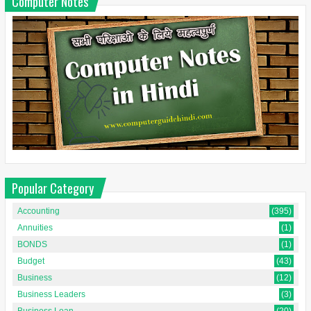
Computer Notes
Popular Category
Accounting
(395)
Annuities
(1)
BONDS
(1)
Budget
(43)
Business
(12)
Business Leaders
(3)