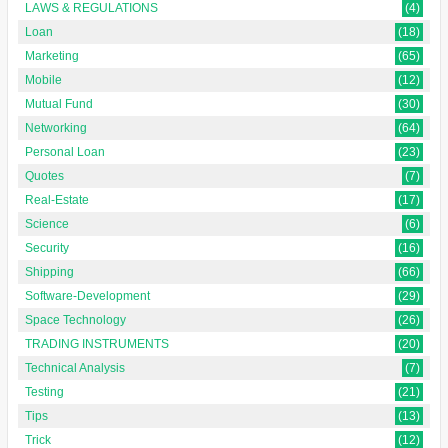
LAWS & REGULATIONS
(4)
Loan
(18)
Marketing
(65)
Mobile
(12)
Mutual Fund
(30)
Networking
(64)
Personal Loan
(23)
Quotes
(7)
Real-Estate
(17)
Science
(6)
Security
(16)
Shipping
(66)
Software-Development
(29)
Space Technology
(26)
TRADING INSTRUMENTS
(20)
Technical Analysis
(7)
Testing
(21)
Tips
(13)
Trick
(12)