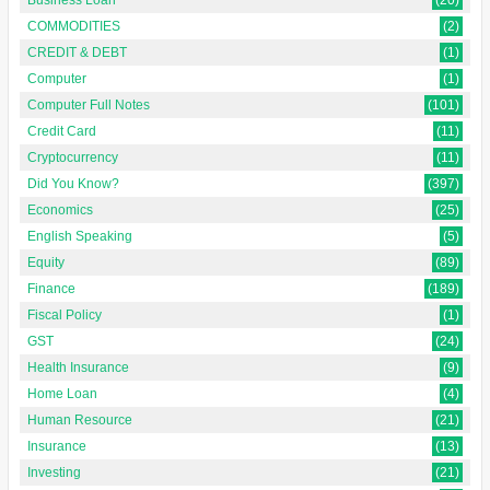
Business Loan
(20)
COMMODITIES
(2)
CREDIT & DEBT
(1)
Computer
(1)
Computer Full Notes
(101)
Credit Card
(11)
Cryptocurrency
(11)
Did You Know?
(397)
Economics
(25)
English Speaking
(5)
Equity
(89)
Finance
(189)
Fiscal Policy
(1)
GST
(24)
Health Insurance
(9)
Home Loan
(4)
Human Resource
(21)
Insurance
(13)
Investing
(21)