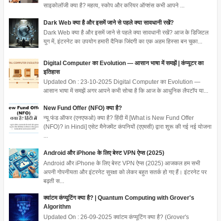
साइकोलॉजी क्या है? महत्व, स्कोप और करियर ऑप्शंस कभी आपने ...
Dark Web क्या है और इसमें जाने से पहले क्या सावधानी रखें?
Dark Web क्या है और इसमें जाने से पहले क्या सावधानी रखें? आज के डिजिटल
युग में, इंटरनेट का उपयोग हमारी दैनिक जिंदगी का एक अहम हिस्सा बन चुका...
Digital Computer का Evolution — आसान भाषा में समझें | कंप्यूटर का
इतिहास
Updated On : 23-10-2025 Digital Computer का Evolution —
आसान भाषा में समझें अगर आपने कभी सोचा है कि आज के आधुनिक लैपटॉप या...
New Fund Offer (NFO) क्या है?
न्यू फंड ऑफर (एनएफओ) क्या है? हिंदी में [What is New Fund Offer
(NFO)? in Hindi] एसेट मैनेजमेंट कंपनियों (एएमसी) द्वारा शुरू की गई नई योजना
...
Android और iPhone के लिए बेस्ट VPN ऐप्स (2025)
Android और iPhone के लिए बेस्ट VPN ऐप्स (2025) आजकल हम सभी
अपनी गोपनीयता और इंटरनेट सुरक्षा को लेकर बहुत सतर्क हो गए हैं। इंटरनेट पर
बढ़ती स...
क्वांटम कंप्यूटिंग क्या है? | Quantum Computing with Grover's
Algorithm
Updated On : 26-09-2025 क्वांटम कंप्यूटिंग क्या है? (Grover's