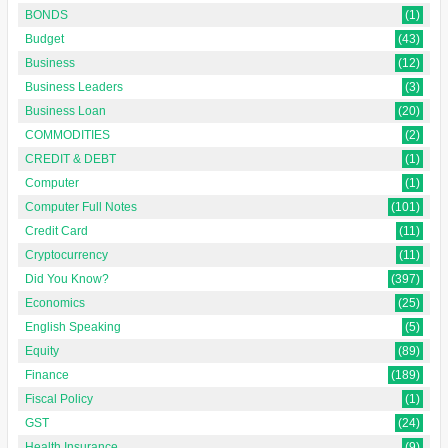
BONDS
(1)
Budget
(43)
Business
(12)
Business Leaders
(3)
Business Loan
(20)
COMMODITIES
(2)
CREDIT & DEBT
(1)
Computer
(1)
Computer Full Notes
(101)
Credit Card
(11)
Cryptocurrency
(11)
Did You Know?
(397)
Economics
(25)
English Speaking
(5)
Equity
(89)
Finance
(189)
Fiscal Policy
(1)
GST
(24)
Health Insurance
(9)