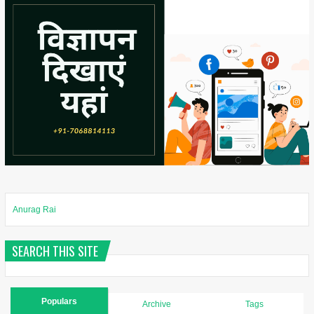
Anurag Rai
SEARCH THIS SITE
Populars
Archive
Tags