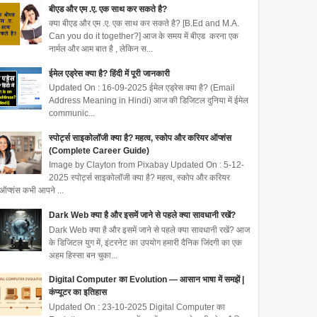
बीएड और एम .ए. एक साथ कर सकते है?
क्या बीएड और एम .ए. एक साथ कर सकते है? [B.Ed and M.A.
Can you do it together?] आज के समय में बीएड करना एक
नार्मल और आम बात है , लेकिन स...
ईमेल एड्रेस क्या है? हिंदी में पूरी जानकारी
Updated On : 16-09-2025 ईमेल एड्रेस क्या है? (Email
Address Meaning in Hindi) आज की डिजिटल दुनिया में ईमेल
communic...
स्पोर्ट्स साइकोलॉजी क्या है? महत्व, स्कोप और करियर ऑप्शंस
(Complete Career Guide)
Image by Clayton from Pixabay Updated On : 5-12-
2025 स्पोर्ट्स साइकोलॉजी क्या है? महत्व, स्कोप और करियर
ऑप्शंस कभी आपने ...
Dark Web क्या है और इसमें जाने से पहले क्या सावधानी रखें?
Dark Web क्या है और इसमें जाने से पहले क्या सावधानी रखें? आज
के डिजिटल युग में, इंटरनेट का उपयोग हमारी दैनिक जिंदगी का एक
अहम हिस्सा बन चुका...
Digital Computer का Evolution — आसान भाषा में समझें |
कंप्यूटर का इतिहास
Updated On : 23-10-2025 Digital Computer का