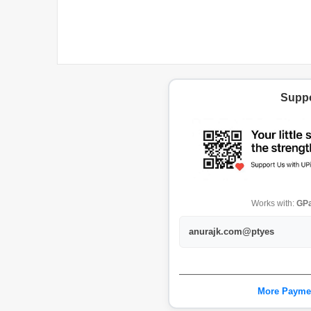
Suppo
Works with:
GPa
anurajk.com@ptyes
More Payme