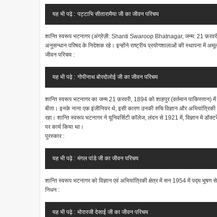
यह भी पढ़े :
पट्टाभि सीतारामैया जी का जीवन परिचय
शान्ति स्वरूप भटनागर (अंग्रेज़ी: Shanti Swaroop Bhatnagar, जन्म: 21 फ़रवरी, 
अनुसन्धान परिषद के निदेशक रहे। इन्होंने राष्ट्रीय प्रयोगशालाओं की स्थापना में अम
जीवन परिचय :
यह भी पढ़े :
गोपीनाथ बोरदोलोई जी का जीवन परिचय
शान्ति स्वरूप भटनागर का जन्म 21 फ़रवरी, 1894 को शाहपुर (वर्तमान पाकिस्तान) 
बीता। इनके नाना एक इंजीनियर थे, इसी कारण उनकी रुचि विज्ञान और अभियांत्रिकी में 
रहा। शान्ति स्वरूप भटनागर ने यूनिवर्सिटी कॉलेज, लंदन से 1921 में, विज्ञान में डॉक्टर
पर कार्य किया था।
पुरस्कार :
यह भी पढ़े :
मंगल पांडे जी का जीवन परिचय
शान्ति स्वरूप भटनागर को विज्ञान एवं अभियांत्रिकी क्षेत्र में सन 1954 में पद्म भूषण
निधन :
यह भी पढ़े :
मोरारजी देसाई जी का जीवन परिचय