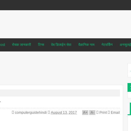
ost
रोचक जानकारी
टिप्स
वेब डिजाईन सेवा
वैज्ञानिक नाम
नेटवर्किंग
अनसुलझे 
य
computerguidehindi
August 13, 2017
A
+
A
-
Print
Email