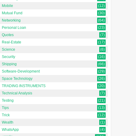
Mobile
(12)
Mutual Fund
(30)
Networking
(64)
Personal Loan
(23)
Quotes
(7)
Real-Estate
(17)
Science
(6)
Security
(16)
Shipping
(66)
Software-Development
(29)
Space Technology
(26)
TRADING INSTRUMENTS
(20)
Technical Analysis
(7)
Testing
(21)
Tips
(13)
Trick
(12)
Wealth
(1)
WhatsApp
(4)