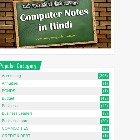
Popular Category
Accounting
(395)
Annuities
(1)
BONDS
(1)
Budget
(43)
Business
(12)
Business Leaders
(3)
Business Loan
(20)
COMMODITIES
(2)
CREDIT & DEBT
(1)