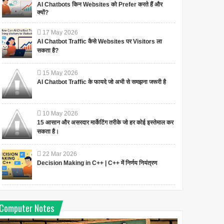
AI Chatbots किन Websites को Prefer करते हैं और
क्यों?
17
May
2026
AI Chatbot Traffic कैसे Websites पर Visitors ला
सकता है?
15
May
2026
AI Chatbot Traffic के फायदे जो अभी से समझना जरूरी है
10
May
2026
15 आसान और असरदार मार्केटिंग तरीके जो हर कोई इस्तेमाल कर
एनी बेसेंट जी का जीवन परिचय
सुभाष चन्द्र बोस जी जीवन परिचय
सकता है।
जन्म: अक्टूबर 1, 1847 निधन: सितम्बर
जन्म: 23 जनवरी 1897 मृत्यु: 18
20, 1933 उपलब्धियां: थियोसोफिकल
अगस्त 1945 उपलब्धियां– सुभाष चन्द्र
22
Mar
2026
Decision Making in C++ | C++ में निर्णय नियंत्रण
सोसायटी ऑफ़ इंडिया की अध्यक्ष, ...
बोस ने तुम मुझे खून दो मैं तुम...
Computer Notes