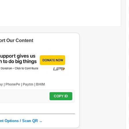
rt Our Content
y | PhonePe | Paytm | BHIM
COPY ID
nt Options / Scan QR →