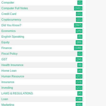
Computer
(1)
Computer Full Notes
(101)
Credit Card
(11)
Cryptocurrency
(11)
Did You Know?
(397)
Economics
(25)
English Speaking
(5)
Equity
(89)
Finance
(189)
Fiscal Policy
(1)
GST
(24)
Health Insurance
(9)
Home Loan
(4)
Human Resource
(21)
Insurance
(13)
Investing
(21)
LAWS & REGULATIONS
(4)
Loan
(18)
Marketing
(65)