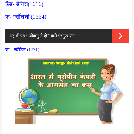
डैड- डैनिस(1616)
फ- फ़्रांसिसी (1664)
यह भी पढ़े :
जीवाणु से होने वाले प्रमुख रोग
सा – स्वीडिस (1731)