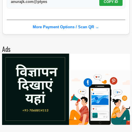
anurajk.com@ptyes
COPY ID
More Payment Options / Scan QR →
Ads