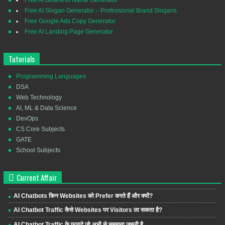
Free AI Business Name Generator
Free AI Slogan Generator – Professional Brand Slogans
Free Google Ads Copy Generator
Free AI Landing Page Generator
Tutorials
Programming Languages
DSA
Web Technology
AI, ML & Data Science
DevOps
CS Core Subjects
GATE
School Subjects
Current Affair
AI Chatbots किन Websites को Prefer करते हैं और क्यों?
AI Chatbot Traffic कैसे Websites पर Visitors ला सकता है?
AI Chatbot Traffic के फायदे जो अभी से समझना जरूरी है