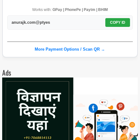
Works with:
GPay | PhonePe | Paytm | BHIM
anurajk.com@ptyes
COPY ID
More Payment Options / Scan QR →
Ads