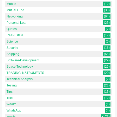
Mobile
(12)
Mutual Fund
(30)
Networking
(64)
Personal Loan
(23)
Quotes
(7)
Real-Estate
(17)
Science
(6)
Security
(16)
Shipping
(66)
Software-Development
(29)
Space Technology
(26)
TRADING INSTRUMENTS
(20)
Technical Analysis
(7)
Testing
(21)
Tips
(13)
Trick
(12)
Wealth
(1)
WhatsApp
(4)
अकाउंट
(176)