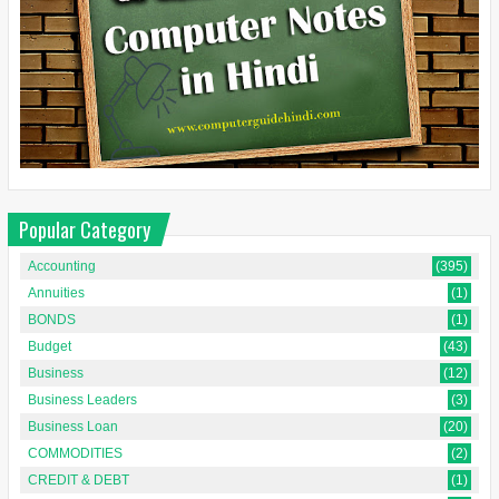
Popular Category
Accounting
(395)
Annuities
(1)
BONDS
(1)
Budget
(43)
Business
(12)
Business Leaders
(3)
Business Loan
(20)
COMMODITIES
(2)
CREDIT & DEBT
(1)