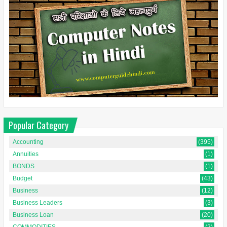
Popular Category
Accounting
(395)
Annuities
(1)
BONDS
(1)
Budget
(43)
Business
(12)
Business Leaders
(3)
Business Loan
(20)
COMMODITIES
(2)