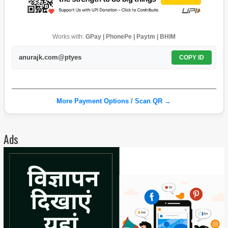
Works with:
GPay | PhonePe | Paytm | BHIM
anurajk.com@ptyes
COPY ID
More Payment Options / Scan QR →
Ads