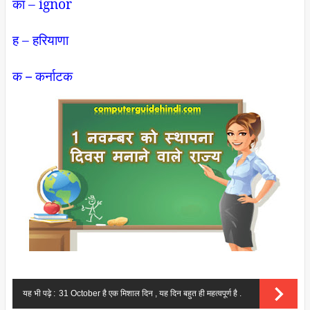
का – ignor
ह – हरियाणा
क – कर्नाटक
यह भी पढ़े :
31 October है एक मिशाल दिन , यह दिन बहुत ही महत्वपूर्ण है .