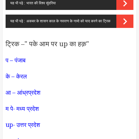
यह भी पढ़े :
भारत की विश्व सुंदरिया
यह भी पढ़े :
अकबर के शासन काल के नवरत्न के नामो को याद करने का ट्रिक
ट्रिक –" पके आम पर up का हक़"
प – पंजाब
के – केरल
आ – आंध्रप्रदेश
म पे- मध्य प्रदेश
up- उत्तर प्रदेश