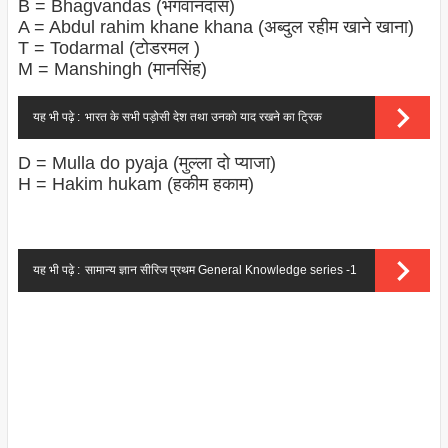
B = Bhagvandas (भगवानदास)
A = Abdul rahim khane khana (अब्दुल रहीम खाने खाना)
T = Todarmal (टोडरमल )
M = Manshingh (मानसिंह)
यह भी पढ़े :
भारत के सभी पड़ोसी देश तथा उनको याद रखने का ट्रिक
D = Mulla do pyaja (मुल्ला दो प्याजा)
H = Hakim hukam (हकीम हकाम)
यह भी पढ़े :
सामान्य ज्ञान सीरिज प्रथम General Knowledge series -1