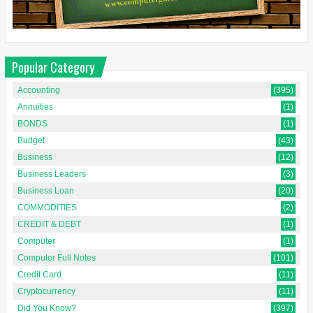
Popular Category
Accounting
(395)
Annuities
(1)
BONDS
(1)
Budget
(43)
Business
(12)
Business Leaders
(3)
Business Loan
(20)
COMMODITIES
(2)
CREDIT & DEBT
(1)
Computer
(1)
Computer Full Notes
(101)
Credit Card
(11)
Cryptocurrency
(11)
Did You Know?
(397)