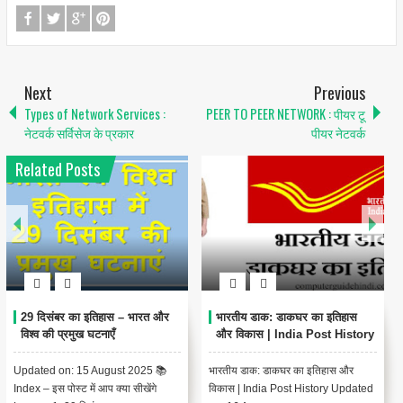
Next
Previous
Types of Network Services :
PEER TO PEER NETWORK : पीयर टू
नेटवर्क सर्विसेज के प्रकार
पीयर नेटवर्क
Related Posts
प्रजामण्डल आन्दोलन: भारतीय
खेड़ा सत्याग्रह- एक किसान आन्दोलन
स्वतंत्रता संग्राम की महत्वपूर्ण कड़ी
1918
भारतीय स्वतंत्रता संग्राम के इतिहास में
खेड़ा सत्याग्रह क्या है ? चंपारण के किसान
प्रजामण्डल आन्दोलन का एक विशिष्ट स्थान
आन्दोलन के बाद खेड़ा (गुजरात) में भी 1918