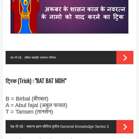
यह भी पढ़े :
एशिया महाद्वीप सामान्य परिचय
ट्रिक (Trick) : "BAT BAT MDH"
B = Birbal (बीरबल)
A = Abul fajal (अबुल फजल)
T = Tansen (तानसेन)
यह भी पढ़े :
समान्य ज्ञान सीरिज तृतीय General Knowledge Series 3