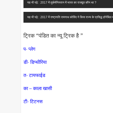
यह भी पढ़े :
2017 में तुर्कमेनिस्तान में भारत का राजदूत कौन था ?
यह भी पढ़े :
2017 में राष्ट्रपति रामनाथ कोविंद ने किस राज्य के प्रसिद्ध हॉर्नब
ट्रिक “पंडित का न्यू ट्रिक है ”
प- प्लेग
डी- डिप्थीरिया
त- टायफाईड
का – काला खासी
टी- टिटनस