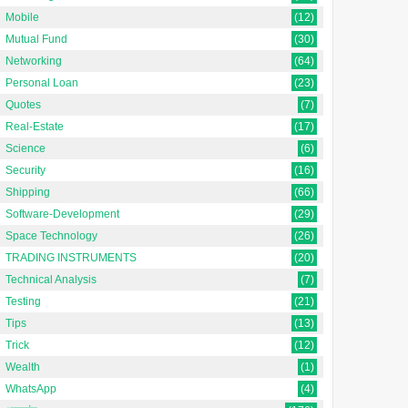
Mobile
(12)
Mutual Fund
(30)
Networking
(64)
Personal Loan
(23)
Quotes
(7)
Real-Estate
(17)
Science
(6)
Security
(16)
Shipping
(66)
Software-Development
(29)
Space Technology
(26)
TRADING INSTRUMENTS
(20)
Technical Analysis
(7)
Testing
(21)
Tips
(13)
Trick
(12)
Wealth
(1)
WhatsApp
(4)