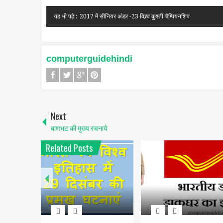
यह भी पढ़े :
2017 में सीनियर अंडर -23 विश्र्व कुश्ती चैम्पियनशिप
computerguidehindi
Next
बाणभट की मुख्य रचनाये
Related Posts