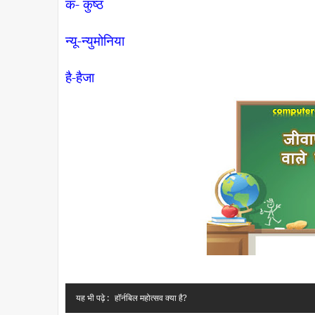
क- कुष्ठ
न्यू-न्युमोनिया
है-हैजा
यह भी पढ़े :
हॉर्नबिल महोत्‍सव क्या है?