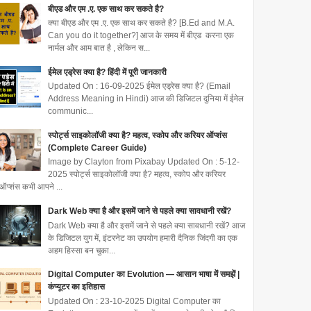
बीएड और एम .ए. एक साथ कर सकते है?
क्या बीएड और एम .ए. एक साथ कर सकते है? [B.Ed and M.A.
Can you do it together?] आज के समय में बीएड करना एक
नार्मल और आम बात है , लेकिन स...
ईमेल एड्रेस क्या है? हिंदी में पूरी जानकारी
Updated On : 16-09-2025 ईमेल एड्रेस क्या है? (Email
Address Meaning in Hindi) आज की डिजिटल दुनिया में ईमेल
communic...
स्पोर्ट्स साइकोलॉजी क्या है? महत्व, स्कोप और करियर ऑप्शंस
(Complete Career Guide)
Image by Clayton from Pixabay Updated On : 5-12-
2025 स्पोर्ट्स साइकोलॉजी क्या है? महत्व, स्कोप और करियर
ऑप्शंस कभी आपने ...
Dark Web क्या है और इसमें जाने से पहले क्या सावधानी रखें?
Dark Web क्या है और इसमें जाने से पहले क्या सावधानी रखें? आज
के डिजिटल युग में, इंटरनेट का उपयोग हमारी दैनिक जिंदगी का एक
अहम हिस्सा बन चुका...
Digital Computer का Evolution — आसान भाषा में समझें |
कंप्यूटर का इतिहास
Updated On : 23-10-2025 Digital Computer का