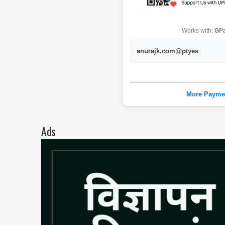
Works with:
GPa
anurajk.com@ptyes
More Payme
Ads