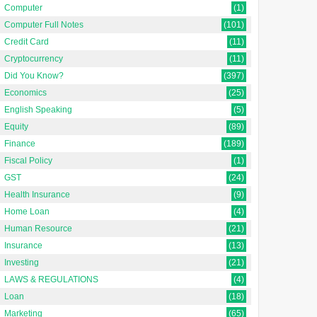
Computer
(1)
Computer Full Notes
(101)
Credit Card
(11)
Cryptocurrency
(11)
Did You Know?
(397)
Economics
(25)
English Speaking
(5)
Equity
(89)
Finance
(189)
Fiscal Policy
(1)
GST
(24)
Health Insurance
(9)
Home Loan
(4)
Human Resource
(21)
Insurance
(13)
Investing
(21)
LAWS & REGULATIONS
(4)
Loan
(18)
Marketing
(65)