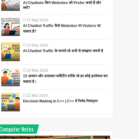
AI Chatbots किन Websites को Prefer करते हैं और
होमरूल लीग की गठन कहा ,क्यों
द्वैध प्रशासनिक प्रणाली क्या है ?-
क्यों?
किया गया था ?
नियम
17
May
2026
होमरूल लीग की गठन कहा किया गया था
द्वैध प्रशासनिक प्रणाली क्या है ? द्वैध
AI Chatbot Traffic कैसे Websites पर Visitors ला
? तिलक ने अप्रैल 1916 में बम्बई के
प्रशासनिक प्रणाली के अन्तर्गत प्रांतीय
सकता है?
बेलगांव में अपने होमरूल ...
विषयों को दो भा...
15
May
2026
AI Chatbot Traffic के फायदे जो अभी से समझना जरूरी है
10
May
2026
15 आसान और असरदार मार्केटिंग तरीके जो हर कोई इस्तेमाल कर
सकता है।
22
Mar
2026
Decision Making in C++ | C++ में निर्णय नियंत्रण
Computer Notes