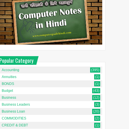
Popular Category
Accounting
(395)
Annuities
(1)
BONDS
(1)
Budget
(43)
Business
(12)
Business Leaders
(3)
Business Loan
(20)
COMMODITIES
(2)
CREDIT & DEBT
(1)