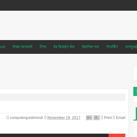
ost
रोचक जानकारी
टिप्स
वेब डिजाईन सेवा
वैज्ञानिक नाम
नेटवर्किंग
अनसुलझे 
computerguidehindi
November 19, 2017
A
+
A
-
Print
Email