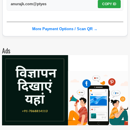
anurajk.com@ptyes
COPY ID
More Payment Options / Scan QR →
Ads