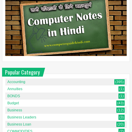
Popular Category
Accounting
(395)
Annuities
(1)
BONDS
(1)
Budget
(43)
Business
(12)
Business Leaders
(3)
Business Loan
(20)
COMMODITIES
(2)