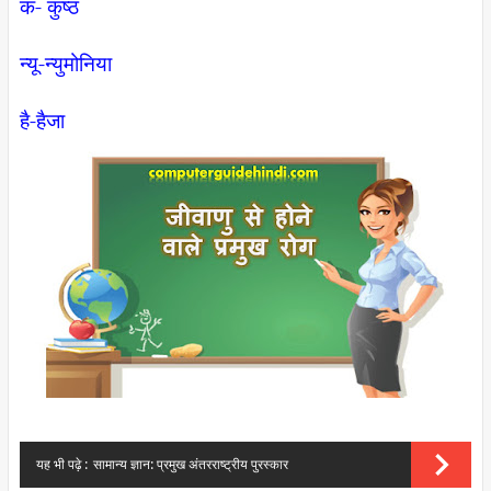
क- कुष्ठ
न्यू-न्युमोनिया
है-हैजा
यह भी पढ़े :
सामान्य ज्ञान: प्रमुख अंतरराष्ट्रीय पुरस्कार