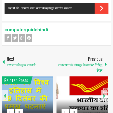
यह भी पढ़े :
सामान्य ज्ञान :भारत के महत्‍वपूर्ण राष्‍ट्रीय संस्‍थान
computerguidehindi
Next
Previous
बाणभट की मुख्य रचनाये
राजस्थान के जोधपुर के आखेट निषिद्ध
छेत्र
Related Posts