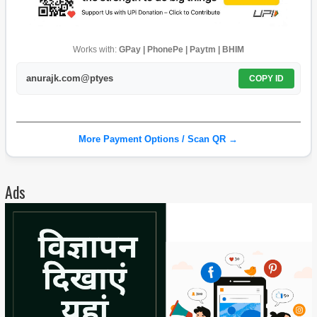
Works with:
GPay | PhonePe | Paytm | BHIM
anurajk.com@ptyes
COPY ID
More Payment Options / Scan QR →
Ads