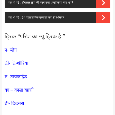
यह भी पढ़े :
होमरूल लीग की गठन कहा ,क्यों किया गया था ?
यह भी पढ़े :
द्वैध प्रशासनिक प्रणाली क्या है ?-नियम
ट्रिक “पंडित का न्यू ट्रिक है ”
प- प्लेग
डी- डिप्थीरिया
त- टायफाईड
का – काला खासी
टी- टिटनस