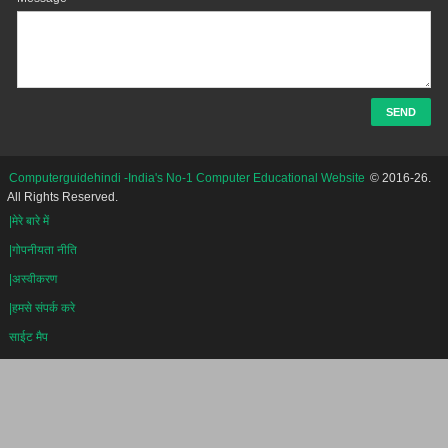
Computerguidehindi -India's No-1 Computer Educational Website
© 2016-26.
All Rights Reserved.
|मेरे बारे में
|गोपनीयता नीति
|अस्वीकरण
|हमसे संपर्क करे
साईट मैप