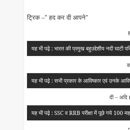
ट्रिक –" हद कर दी आपने"
ह
यह भी पढ़े :
भारत की प्रमुख बहुउद्देशीय नदी घाटी 
क
यह भी पढ़े :
सभी प्रकार के आविष्कार एवं उनके आवि
दी – अदि
यह भी पढ़े :
SSC व RRB परीक्षा में पूछे गये 100 महत्व