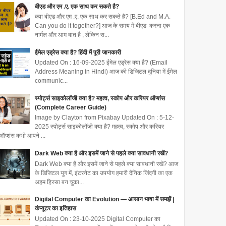
बीएड और एम .ए. एक साथ कर सकते है?
क्या बीएड और एम .ए. एक साथ कर सकते है? [B.Ed and M.A.
Can you do it together?] आज के समय में बीएड करना एक
नार्मल और आम बात है , लेकिन स...
ईमेल एड्रेस क्या है? हिंदी में पूरी जानकारी
Updated On : 16-09-2025 ईमेल एड्रेस क्या है? (Email
Address Meaning in Hindi) आज की डिजिटल दुनिया में ईमेल
communic...
स्पोर्ट्स साइकोलॉजी क्या है? महत्व, स्कोप और करियर ऑप्शंस
(Complete Career Guide)
Image by Clayton from Pixabay Updated On : 5-12-
2025 स्पोर्ट्स साइकोलॉजी क्या है? महत्व, स्कोप और करियर
ऑप्शंस कभी आपने ...
Dark Web क्या है और इसमें जाने से पहले क्या सावधानी रखें?
Dark Web क्या है और इसमें जाने से पहले क्या सावधानी रखें? आज
के डिजिटल युग में, इंटरनेट का उपयोग हमारी दैनिक जिंदगी का एक
अहम हिस्सा बन चुका...
Digital Computer का Evolution — आसान भाषा में समझें |
कंप्यूटर का इतिहास
Updated On : 23-10-2025 Digital Computer का