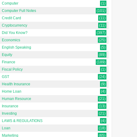
Computer
(1)
Computer Full Notes
(101)
Credit Card
(11)
Cryptocurrency
(11)
Did You Know?
(397)
Economics
(25)
English Speaking
(5)
Equity
(89)
Finance
(189)
Fiscal Policy
(1)
GST
(24)
Health Insurance
(9)
Home Loan
(4)
Human Resource
(21)
Insurance
(13)
Investing
(21)
LAWS & REGULATIONS
(4)
Loan
(18)
Marketing
(65)