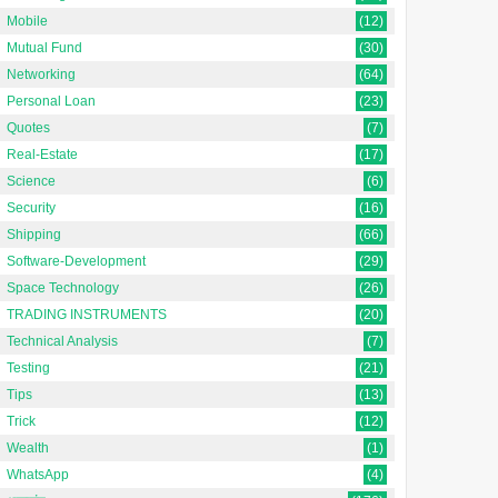
Mobile
(12)
Mutual Fund
(30)
Networking
(64)
Personal Loan
(23)
Quotes
(7)
Real-Estate
(17)
Science
(6)
Security
(16)
Shipping
(66)
Software-Development
(29)
Space Technology
(26)
TRADING INSTRUMENTS
(20)
Technical Analysis
(7)
Testing
(21)
Tips
(13)
Trick
(12)
Wealth
(1)
WhatsApp
(4)