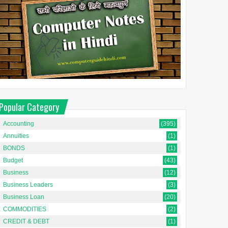
Popular Category
Accounting
(395)
Annuities
(1)
BONDS
(1)
Budget
(43)
Business
(12)
Business Leaders
(3)
Business Loan
(20)
COMMODITIES
(2)
CREDIT & DEBT
(1)