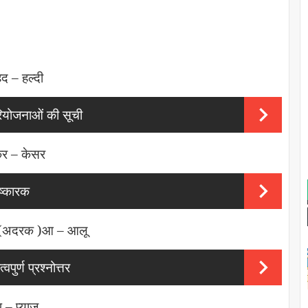
द – हल्दी
परियोजनाओं की सूची
र – केसर
ष्कारक
 (अदरक )
आ – आलू
पुर्ण प्रश्नोत्तर
प – प्याज