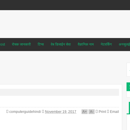
ost
रोचक जानकारी
टिप्स
वेब डिजाईन सेवा
वैज्ञानिक नाम
नेटवर्किंग
अनसुलझे 
computerguidehindi
November 19, 2017
A
+
A
-
Print
Email