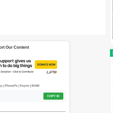
rt Our Content
y | PhonePe | Paytm | BHIM
COPY ID