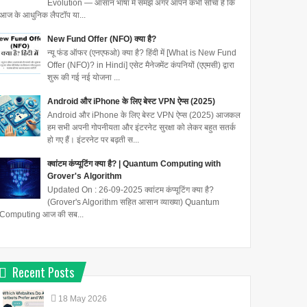
Evolution — आसान भाषा में समझें अगर आपने कभी सोचा है कि
आज के आधुनिक लैपटॉप या...
New Fund Offer (NFO) क्या है?
न्यू फंड ऑफर (एनएफओ) क्या है? हिंदी में [What is New Fund
Offer (NFO)? in Hindi] एसेट मैनेजमेंट कंपनियों (एएमसी) द्वारा
शुरू की गई नई योजना ...
Android और iPhone के लिए बेस्ट VPN ऐप्स (2025)
Android और iPhone के लिए बेस्ट VPN ऐप्स (2025) आजकल
हम सभी अपनी गोपनीयता और इंटरनेट सुरक्षा को लेकर बहुत सतर्क
हो गए हैं। इंटरनेट पर बढ़ती स...
क्वांटम कंप्यूटिंग क्या है? | Quantum Computing with
Grover's Algorithm
Updated On : 26-09-2025 क्वांटम कंप्यूटिंग क्या है?
होमरूल लीग की गठन कहा ,क्यों
द्वैध प्रशासनिक प्रणाली क्या है ?-
(Grover's Algorithm सहित आसान व्याख्या) Quantum
किया गया था ?
नियम
Computing आज की सब...
होमरूल लीग की गठन कहा किया गया था
द्वैध प्रशासनिक प्रणाली क्या है ? द्वैध
? तिलक ने अप्रैल 1916 में बम्बई के
प्रशासनिक प्रणाली के अन्तर्गत प्रांतीय
Recent Posts
बेलगांव में अपने होमरूल ...
विषयों को दो भा...
18
May
2026