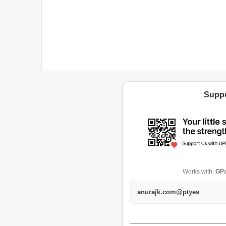
Suppo
Works with:
GPa
anurajk.com@ptyes