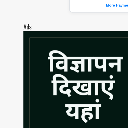
More Payme
Ads