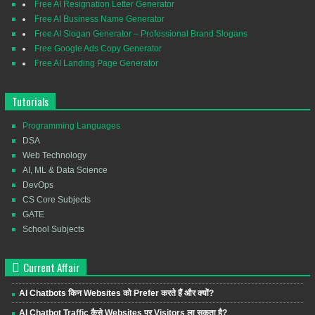
Free AI Resignation Letter Generator
Free AI Business Name Generator
Free AI Slogan Generator – Professional Brand Slogans
Free Google Ads Copy Generator
Free AI Landing Page Generator
Tutorials
Programming Languages
DSA
Web Technology
AI, ML & Data Science
DevOps
CS Core Subjects
GATE
School Subjects
Current Affair
AI Chatbots किन Websites को Prefer करते हैं और क्यों?
AI Chatbot Traffic कैसे Websites पर Visitors ला सकता है?