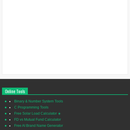
Online Tools
Binary & Number System Tools
C Programming Tools
Free Solar Load Calculator ☀️
FD vs Mutual Fund Calculator
Free AI Brand Name Generator