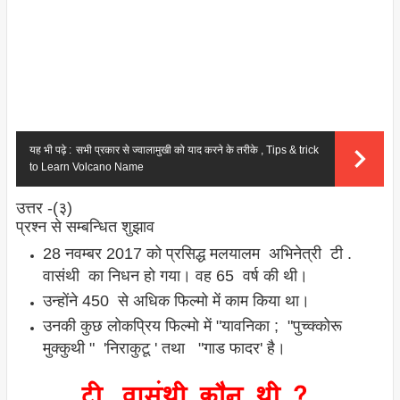
यह भी पढ़े :
सभी प्रकार से ज्वालामुखी को याद करने के तरीके , Tips & trick
to Learn Volcano Name
उत्तर -(३)
प्रश्न से सम्बन्धित शुझाव
28 नवम्बर 2017 को प्रसिद्ध मलयालम अभिनेत्री टी .
वासंथी का निधन हो गया। वह 65 वर्ष की थी।
उन्होंने 450 से अधिक फिल्मो में काम किया था।
उनकी कुछ लोकप्रिय फिल्मो में "यावनिका ; "पुच्क्कोरू
मुक्कुथी " 'निराकुटू ' तथा "गाड फादर' है।