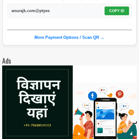
anurajk.com@ptyes
COPY ID
More Payment Options / Scan QR →
Ads