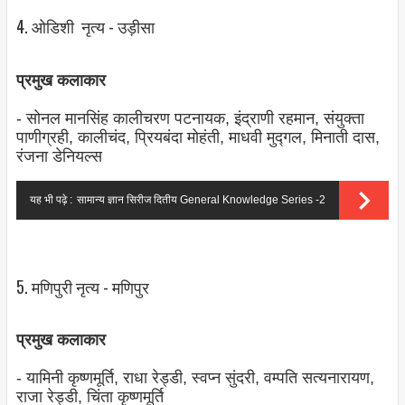
4. ओडिशी नृत्‍य - उड़ीसा
प्रमुख कलाकार
- सोनल मानसिंह कालीचरण पटनायक, इंद्राणी रहमान, संयुक्‍ता
पाणीग्रही, कालीचंद, प्रियबंदा मोहंती, माधवी मुद्गल, मिनाती दास,
रंजना डेनियल्स
यह भी पढ़े :
सामान्य ज्ञान सिरीज दितीय General Knowledge Series -2
5. मणिपुरी नृत्‍य - मणिपुर
प्रमुख कलाकार
- यामिनी कृष्‍णमूर्ति, राधा रेड्डी, स्‍वप्‍न सुंदरी, वम्‍पति सत्‍यनारायण,
राजा रेड्डी, चिंता कृष्‍णमूर्ति