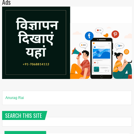
Ads
Anurag Rai
SEARCH THIS SITE