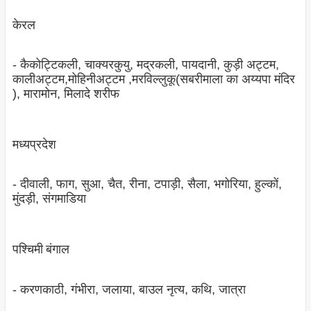
केरल
- कैकोट्टिकली, चाक्‍यरकुयु, मद्रकली, पायदानी, कुड़ी अट्टम,
कालीअट्टम,मोहिनीअट्टम ,मरविल्लुकू(सबरीमाला का अय्यपा मंदिर
), मारामोन, मिलादे शरीफ
मध्‍यप्रदेश
- दीवाली, फाग, सुआ, चैत, रीना, टपाड़ी, सैला, भगोरिया, हुल्‍कों,
मुंदड़ी, संगमाडिया
पश्चिमी बंगाल
- करणकाठी, गंभीरा, जलाया, बाउल नृत्‍य, कथि, जात्रा