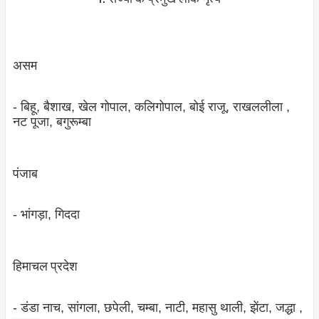
असम
- बिहू, बैशाख, खेल गोपाल, कलिगोपाल, बोई राजू, राखललीला ,
नट पूजा, बगुरूम्‍बा
पंजाब
- भांगड़ा, गिददा
हिमाचल प्रदेश
- डंडा नाच, सांगला, छपेली, चम्‍बा, नाटी, महासु थाली, झेंटा, जद्धा ,