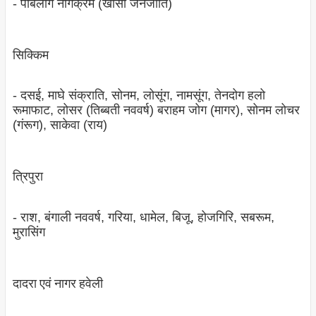
- पाबलांग नोंगक्रेम (खासी जनजाति)
सिक्किम
- दसई, माघे संक्राति, सोनम, लोसूंग, नामसूंग, तेनदोग हलो
रूमाफाट, लोसर (तिब्‍बती नववर्ष) बराहम जोग (मागर), सोनम लोचर
(गंरूग), साकेवा (राय)
त्रिपुरा
- राश, बंगाली नववर्ष, गरिया, धामेल, बिजू, होजगिरि, सबरूम,
मुरासिंग
दादरा एवं नागर हवेली