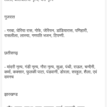
गुजरात
- गरबा, घेरिया रास, गोफे, जेरियन, डांडियारास, पणिहारी,
रासलीला, लास्‍या, गणपति भजन, टिपप्‍णी.
छतीसगढ़
- मांदरी नृत्‍य, गंडी नृत्‍य, गौरा नृत्‍य, सुआ, पंथी, राऊत, चन्‍दैनी,
कर्मा, कक्‍सार, फुलकी पाटा, पंडवानी, डोरला, सरहुल, शैला, एवं
दमनच
झारखण्‍ड