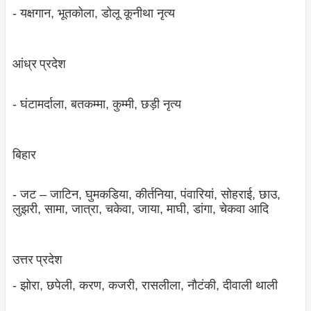
- यक्षगान, भूतकोला, डोलू कूनीथा नृत्‍य
आंध्र प्रदेश
- घंटामर्दाला, बतकम्‍मा, कुम्‍मी, छड़ी नृत्‍य
बिहार
- जट – जाटिन, घुमकडिया, कीर्तनिया, पंवारियां, सोहराई, छाउ,
लुझरी, सामा, जात्रा, चकेवा, जाया, माघी, डांगा, चेकवा आदि
उत्तर प्रदेश
- झोरा, छपेली, करण, कजरी, रासलीला, नौटंकी, दीवाली थाली