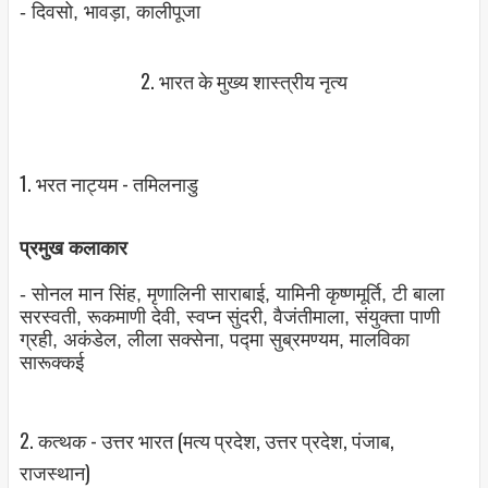
- दिवसो, भावड़ा, कालीपूजा
2. भारत के मुख्‍य शास्‍त्रीय नृत्‍य
1. भरत नाट्यम - तमिलनाडु
प्रमुख कलाकार
- सोनल मान सिंह, मृणालिनी साराबाई, यामिनी कृष्‍णमूर्ति, टी बाला
सरस्‍वती, रूकमाणी देवी, स्‍वप्‍न सुंदरी, वैजंतीमाला, संयुक्‍ता पाणी
ग्रही, अकंडेल, लीला सक्‍सेना, पद्मा सुब्रमण्‍यम, मालविका
सारूक्कई
2. कत्‍थक - उत्तर भारत (मत्‍य प्रदेश, उत्तर प्रदेश, पंजाब,
राजस्‍थान)