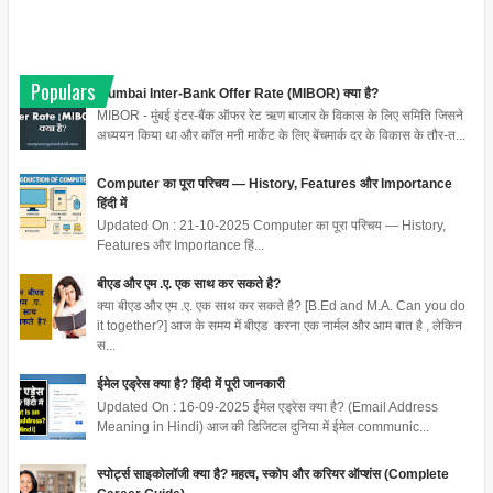
Populars
Mumbai Inter-Bank Offer Rate (MIBOR) क्या है?
MIBOR - मुंबई इंटर-बैंक ऑफर रेट ऋण बाजार के विकास के लिए समिति जिसने
अध्ययन किया था और कॉल मनी मार्केट के लिए बेंचमार्क दर के विकास के तौर-त...
Computer का पूरा परिचय — History, Features और Importance
हिंदी में
Updated On : 21-10-2025 Computer का पूरा परिचय — History,
Features और Importance हिं...
बीएड और एम .ए. एक साथ कर सकते है?
क्या बीएड और एम .ए. एक साथ कर सकते है? [B.Ed and M.A. Can you do
it together?] आज के समय में बीएड करना एक नार्मल और आम बात है , लेकिन
स...
ईमेल एड्रेस क्या है? हिंदी में पूरी जानकारी
Updated On : 16-09-2025 ईमेल एड्रेस क्या है? (Email Address
Meaning in Hindi) आज की डिजिटल दुनिया में ईमेल communic...
स्पोर्ट्स साइकोलॉजी क्या है? महत्व, स्कोप और करियर ऑप्शंस (Complete