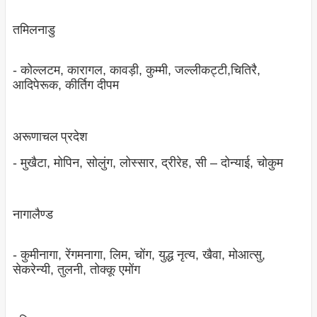
तमिलनाडु
- कोल्‍लटम, कारागल, कावड़ी, कुम्‍मी, जल्‍लीकट्टी,चितिरै,
आदिपेरूक, कीर्तिग दीपम
अरूणाचल प्रदेश
- मुखैटा, मोपिन, सोलुंग, लोस्‍सार, द्रीरेह, सी – दोन्‍याई, चोकुम
नागालैण्‍ड
- कुमीनागा, रेंगमनागा, लिम, चोंग, युद्ध नृत्‍य, खैवा, मोआत्‍सु,
सेकरेन्‍यी, तुलनी, तोक्‍कू एमोंग