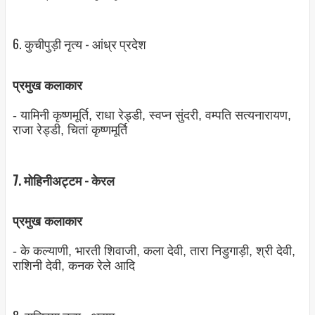
6. कुचीपुड़ी नृत्‍य - आंध्र प्रदेश
प्रमुख कलाकार
- यामिनी कृष्‍णमूर्ति, राधा रेड्डी, स्‍वप्‍न सुंदरी, वम्‍पति सत्‍यनारायण,
राजा रेड्डी, चितां कृष्‍णमूर्ति
7. मोहिनीअट्टम - केरल
प्रमुख कलाकार
- के कल्‍याणी, भारती शिवाजी, कला देवी, तारा निडुगाड़ी, श्री देवी,
राशिनी देवी, कनक रेले आदि