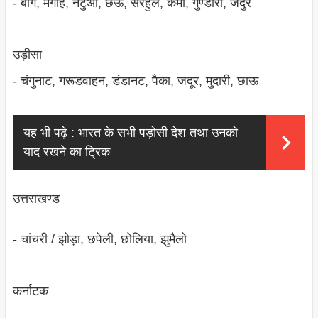
- बौंग, मगाह, नटुआ, छऊ, सरहुल, कर्मा, गुण्‍डारी, जदुर
उड़ीसा
- चंगुनाट, गरूडवाहन, डंडानट, पैका, जदूर, मुदारी, छाऊ
यह भी पढ़े :
भारत के सभी पड़ोसी देश तथा उनको
याद रखने का ट्रिक
उत्तराखण्‍ड
- चांचरी / झोड़ा, छपेली, छोलिया, झुमैलो
कर्नाटक