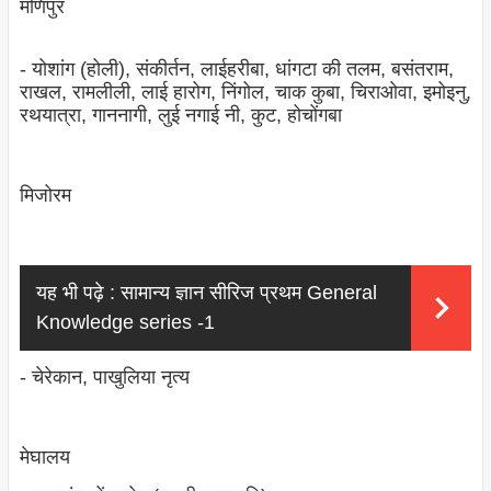
मणिपुर
- योशांग (होली), संकीर्तन, लाईहरीबा, धांगटा की तलम, बसंतराम,
राखल, रामलीली, लाई हारोग, निंगोल, चाक कुबा, चिराओवा, इमोइनु,
रथयात्रा, गाननागी, लुई नगाई नी, कुट, होचोंगबा
मिजोरम
यह भी पढ़े :
सामान्य ज्ञान सीरिज प्रथम General
Knowledge series -1
- चेरेकान, पाखुलिया नृत्‍य
मेघालय