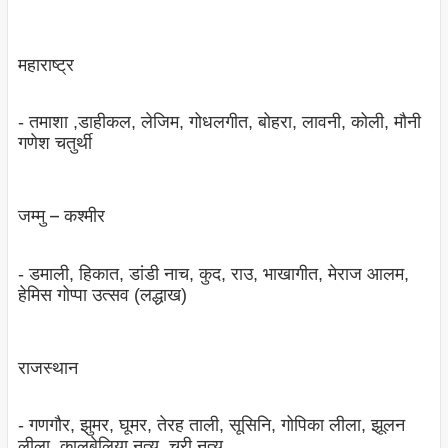
महाराष्‍ट्र
- तमाशा ,डाहीकल, लेजिम, गोधलगीत, बोहरा, लावनी, कोली, मौनी
गणेश चतुर्थी
जम्‍मु – कश्‍मीर
- डमाली, हिकात, डांडी नाच, कुद, राउ, भाखागीत, मेराज आलम,
हेमिस गोप्‍पा उत्‍सव (लद्धाख)
राजस्‍थान
- गणगौर, झुमर, घूमर, तेरह ताली, सूसिनि, गोपिका लीला, झूलन
लीला, कालबेलिया नृत्‍य, चरी नृत्‍य