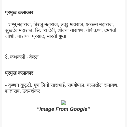
प्रमुख कलाकार
- शम्‍भू महाराज, बिरजु महाराज, ल्‍च्‍छु महाराज, अच्‍छन महाराज,
सुखदेव महाराज, सितारा देवी, शोवना नारायण, गोपीकृष्‍ण, दमयंती
जोशी, नारायण प्रसाद, भारती गुप्‍ता
3. कथकली - केरल
प्रमुख कलाकार
- कृष्‍णन कूट्टी, मृणालिनी साराभाई, रामगोपाल, वल्‍लतोल रामायण,
शांताराव, उदयशंकर
"Image From Google"