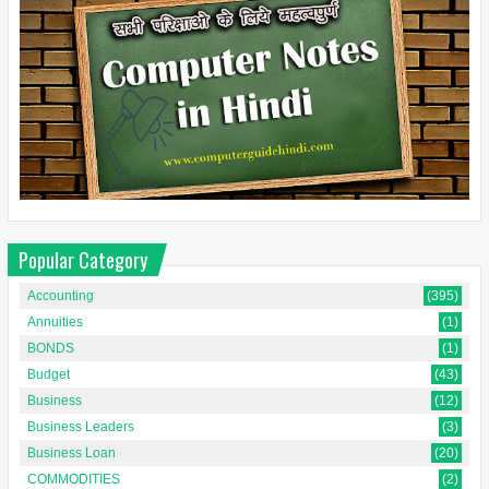
Popular Category
Accounting
(395)
Annuities
(1)
BONDS
(1)
Budget
(43)
Business
(12)
Business Leaders
(3)
Business Loan
(20)
COMMODITIES
(2)