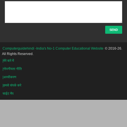
Computerguidehindi -India's No-1 Computer Educational Website
© 2016-26.
All Rights Reserved.
|मेरे बारे में
|गोपनीयता नीति
|अस्वीकरण
|हमसे संपर्क करे
साईट मैप