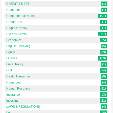
CREDIT & DEBT
(1)
Computer
(1)
Computer Full Notes
(101)
Credit Card
(11)
Cryptocurrency
(11)
Did You Know?
(397)
Economics
(25)
English Speaking
(5)
Equity
(89)
Finance
(189)
Fiscal Policy
(1)
GST
(24)
Health Insurance
(9)
Home Loan
(4)
Human Resource
(21)
Insurance
(13)
Investing
(21)
LAWS & REGULATIONS
(4)
Loan
(18)