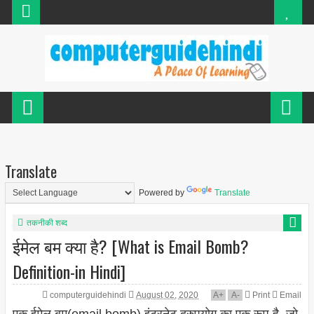
Translate
Powered by
Translate
तकनीकी शब्द
ईमेल बम क्या है? [What is Email Bomb?
Definition-in Hindi]
computerguidehindi
August 02, 2020
A
+
A
-
Print
Email