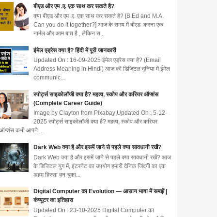
बीएड और एम .ए. एक साथ कर सकते है?
क्या बीएड और एम .ए. एक साथ कर सकते है? [B.Ed and M.A.
Can you do it together?] आज के समय में बीएड करना एक
नार्मल और आम बात है , लेकिन स...
ईमेल एड्रेस क्या है? हिंदी में पूरी जानकारी
Updated On : 16-09-2025 ईमेल एड्रेस क्या है? (Email
Address Meaning in Hindi) आज की डिजिटल दुनिया में ईमेल
communic...
स्पोर्ट्स साइकोलॉजी क्या है? महत्व, स्कोप और करियर ऑप्शंस
(Complete Career Guide)
Image by Clayton from Pixabay Updated On : 5-12-
2025 स्पोर्ट्स साइकोलॉजी क्या है? महत्व, स्कोप और करियर
ऑप्शंस कभी आपने ...
Dark Web क्या है और इसमें जाने से पहले क्या सावधानी रखें?
Dark Web क्या है और इसमें जाने से पहले क्या सावधानी रखें? आज
के डिजिटल युग में, इंटरनेट का उपयोग हमारी दैनिक जिंदगी का एक
अहम हिस्सा बन चुका...
Digital Computer का Evolution — आसान भाषा में समझें |
कंप्यूटर का इतिहास
Updated On : 23-10-2025 Digital Computer का