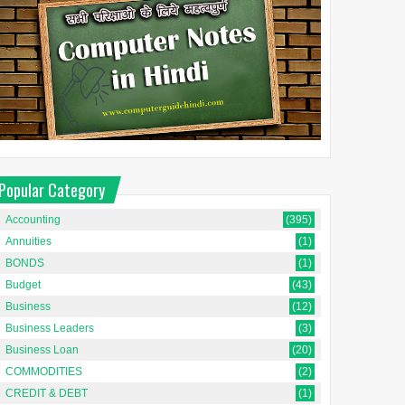
Popular Category
Accounting
(395)
Annuities
(1)
BONDS
(1)
Budget
(43)
Business
(12)
Business Leaders
(3)
Business Loan
(20)
COMMODITIES
(2)
CREDIT & DEBT
(1)