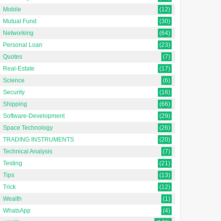
Mobile
(12)
Mutual Fund
(30)
Networking
(64)
Personal Loan
(23)
Quotes
(7)
Real-Estate
(17)
Science
(6)
Security
(16)
Shipping
(66)
Software-Development
(29)
Space Technology
(26)
TRADING INSTRUMENTS
(20)
Technical Analysis
(7)
Testing
(21)
Tips
(13)
Trick
(12)
Wealth
(1)
WhatsApp
(4)