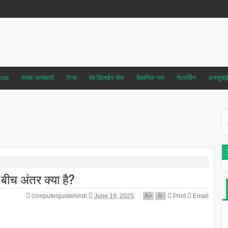
ost
रोचक जानकारी
टिप्स
वेब डिजाईन सेवा
वैज्ञानिक नाम
नेटवर्किंग
अनसुलझे 
ीच अंतर क्या है?
computerguidehindi
June 19, 2025
A
+
A
-
Print
Email