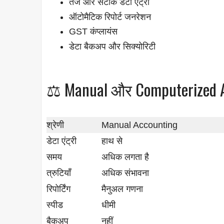
तेज और सटीक डेटा एंट्री
ऑटोमैटिक रिपोर्ट जनरेशन
GST कंप्लायंस
डेटा बैकअप और सिक्योरिटी
⚖️ Manual और Computerized Ac
श्रेणी
Manual Accounting
डेटा एंट्री
हाथ से
समय
अधिक लगता है
त्रुटियाँ
अधिक संभावना
रिपोर्टिंग
मैनुअल गणना
स्पीड
धीमी
बैकअप
नहीं