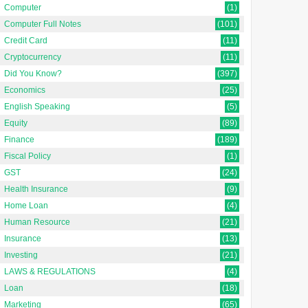
Computer
(1)
Computer Full Notes
(101)
Credit Card
(11)
Cryptocurrency
(11)
Did You Know?
(397)
Economics
(25)
English Speaking
(5)
Equity
(89)
Finance
(189)
Fiscal Policy
(1)
GST
(24)
Health Insurance
(9)
Home Loan
(4)
Human Resource
(21)
Insurance
(13)
Investing
(21)
LAWS & REGULATIONS
(4)
Loan
(18)
Marketing
(65)