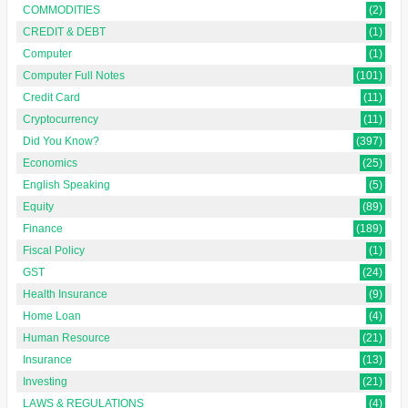
COMMODITIES
(2)
CREDIT & DEBT
(1)
Computer
(1)
Computer Full Notes
(101)
Credit Card
(11)
Cryptocurrency
(11)
Did You Know?
(397)
Economics
(25)
English Speaking
(5)
Equity
(89)
Finance
(189)
Fiscal Policy
(1)
GST
(24)
Health Insurance
(9)
Home Loan
(4)
Human Resource
(21)
Insurance
(13)
Investing
(21)
LAWS & REGULATIONS
(4)