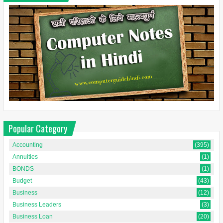
Popular Category
Accounting
(395)
Annuities
(1)
BONDS
(1)
Budget
(43)
Business
(12)
Business Leaders
(3)
Business Loan
(20)