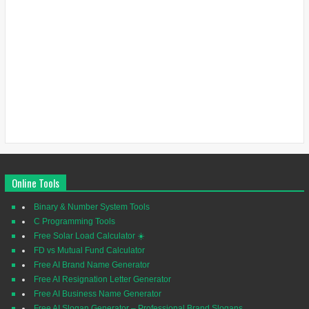
Online Tools
Binary & Number System Tools
C Programming Tools
Free Solar Load Calculator ☀️
FD vs Mutual Fund Calculator
Free AI Brand Name Generator
Free AI Resignation Letter Generator
Free AI Business Name Generator
Free AI Slogan Generator – Professional Brand Slogans