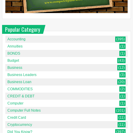
Popular Category
Accounting
(395)
Annuities
(1)
BONDS
(1)
Budget
(43)
Business
(12)
Business Leaders
(3)
Business Loan
(20)
COMMODITIES
(2)
CREDIT & DEBT
(1)
Computer
(1)
Computer Full Notes
(101)
Credit Card
(11)
Cryptocurrency
(11)
Did You Know?
(397)