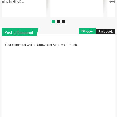
"@type": "BlogPosting",
एन्कोडिंग का मतलब Encodin...
"headline": "थंबनेल ...
Post a Comment
Blogger
Facebook
Your Comment Will be Show after Approval , Thanks