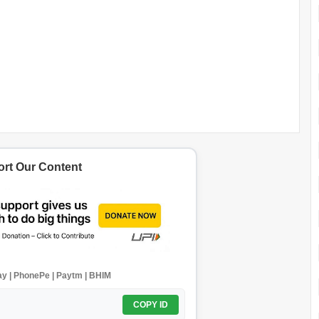
rt Our Content
y | PhonePe | Paytm | BHIM
COPY ID