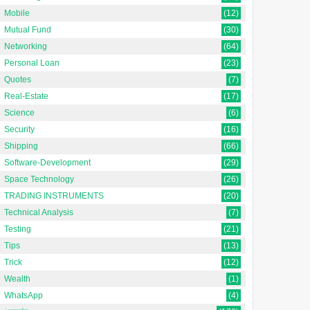
Mobile
(12)
Mutual Fund
(30)
Networking
(64)
Personal Loan
(23)
Quotes
(7)
Real-Estate
(17)
Science
(6)
Security
(16)
Shipping
(66)
Software-Development
(29)
Space Technology
(26)
TRADING INSTRUMENTS
(20)
Technical Analysis
(7)
Testing
(21)
Tips
(13)
Trick
(12)
Wealth
(1)
WhatsApp
(4)