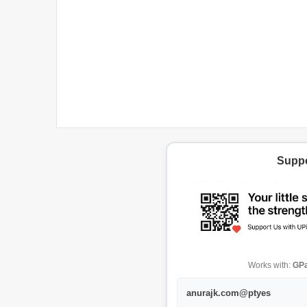
Suppo
Works with:
GPa
anurajk.com@ptyes