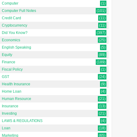
Computer
(1)
Computer Full Notes
(101)
Credit Card
(11)
Cryptocurrency
(11)
Did You Know?
(397)
Economics
(25)
English Speaking
(5)
Equity
(89)
Finance
(189)
Fiscal Policy
(1)
GST
(24)
Health Insurance
(9)
Home Loan
(4)
Human Resource
(21)
Insurance
(13)
Investing
(21)
LAWS & REGULATIONS
(4)
Loan
(18)
Marketing
(65)