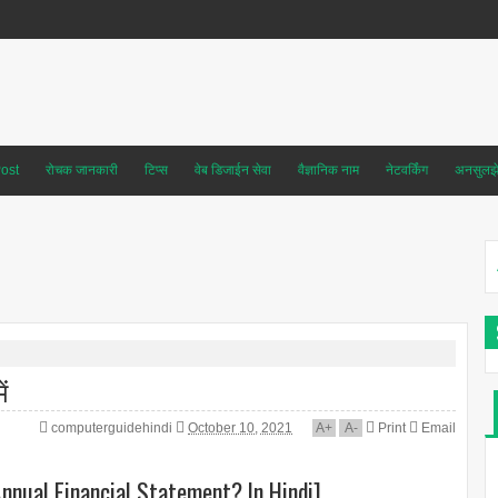
ost
रोचक जानकारी
टिप्स
वेब डिजाईन सेवा
वैज्ञानिक नाम
नेटवर्किंग
अनसुलझे 
ं
computerguidehindi
October 10, 2021
A
+
A
-
Print
Email
is Annual Financial Statement? In Hindi]