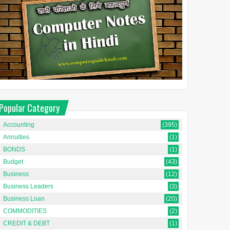
Popular Category
Accounting
(395)
Annuities
(1)
BONDS
(1)
Budget
(43)
Business
(12)
Business Leaders
(3)
Business Loan
(20)
COMMODITIES
(2)
CREDIT & DEBT
(1)