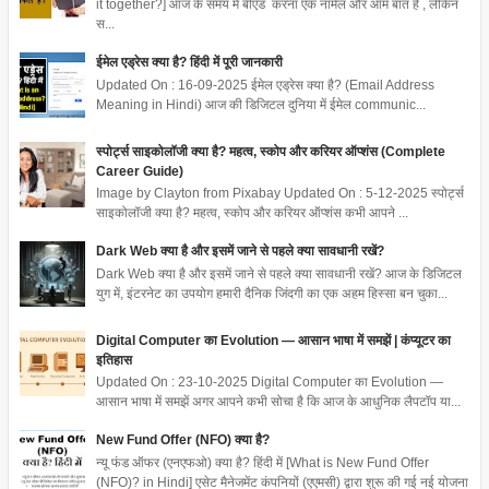
it together?] आज के समय में बीएड करना एक नार्मल और आम बात है , लेकिन
स...
ईमेल एड्रेस क्या है? हिंदी में पूरी जानकारी
Updated On : 16-09-2025 ईमेल एड्रेस क्या है? (Email Address
Meaning in Hindi) आज की डिजिटल दुनिया में ईमेल communic...
स्पोर्ट्स साइकोलॉजी क्या है? महत्व, स्कोप और करियर ऑप्शंस (Complete
Career Guide)
Image by Clayton from Pixabay Updated On : 5-12-2025 स्पोर्ट्स
साइकोलॉजी क्या है? महत्व, स्कोप और करियर ऑप्शंस कभी आपने ...
Dark Web क्या है और इसमें जाने से पहले क्या सावधानी रखें?
Dark Web क्या है और इसमें जाने से पहले क्या सावधानी रखें? आज के डिजिटल
युग में, इंटरनेट का उपयोग हमारी दैनिक जिंदगी का एक अहम हिस्सा बन चुका...
Digital Computer का Evolution — आसान भाषा में समझें | कंप्यूटर का
इतिहास
Updated On : 23-10-2025 Digital Computer का Evolution —
आसान भाषा में समझें अगर आपने कभी सोचा है कि आज के आधुनिक लैपटॉप या...
New Fund Offer (NFO) क्या है?
न्यू फंड ऑफर (एनएफओ) क्या है? हिंदी में [What is New Fund Offer
(NFO)? in Hindi] एसेट मैनेजमेंट कंपनियों (एएमसी) द्वारा शुरू की गई नई योजना