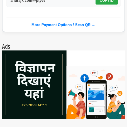
anurajk.com@ptyes
COPY ID
More Payment Options / Scan QR →
Ads