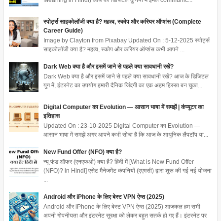
Meaning in Hindi) आज की डिजिटल दुनिया में ईमेल communic...
स्पोर्ट्स साइकोलॉजी क्या है? महत्व, स्कोप और करियर ऑप्शंस (Complete
Career Guide)
Image by Clayton from Pixabay Updated On : 5-12-2025 स्पोर्ट्स
साइकोलॉजी क्या है? महत्व, स्कोप और करियर ऑप्शंस कभी आपने ...
Dark Web क्या है और इसमें जाने से पहले क्या सावधानी रखें?
Dark Web क्या है और इसमें जाने से पहले क्या सावधानी रखें? आज के डिजिटल
युग में, इंटरनेट का उपयोग हमारी दैनिक जिंदगी का एक अहम हिस्सा बन चुका...
Digital Computer का Evolution — आसान भाषा में समझें | कंप्यूटर का
इतिहास
Updated On : 23-10-2025 Digital Computer का Evolution —
आसान भाषा में समझें अगर आपने कभी सोचा है कि आज के आधुनिक लैपटॉप या...
New Fund Offer (NFO) क्या है?
न्यू फंड ऑफर (एनएफओ) क्या है? हिंदी में [What is New Fund Offer
(NFO)? in Hindi] एसेट मैनेजमेंट कंपनियों (एएमसी) द्वारा शुरू की गई नई योजना
...
Android और iPhone के लिए बेस्ट VPN ऐप्स (2025)
Android और iPhone के लिए बेस्ट VPN ऐप्स (2025) आजकल हम सभी
अपनी गोपनीयता और इंटरनेट सुरक्षा को लेकर बहुत सतर्क हो गए हैं। इंटरनेट पर