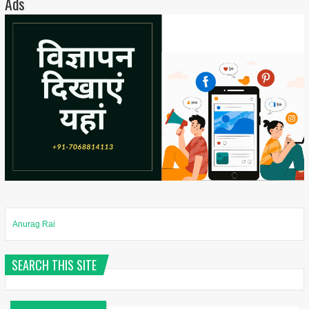
Ads
Anurag Rai
SEARCH THIS SITE