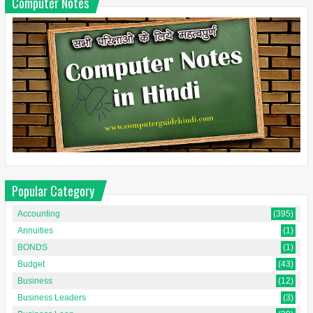
Computer Notes
Popular Category
Accounting
(395)
Annuities
(1)
BONDS
(1)
Budget
(43)
Business
(12)
Business Leaders
(3)