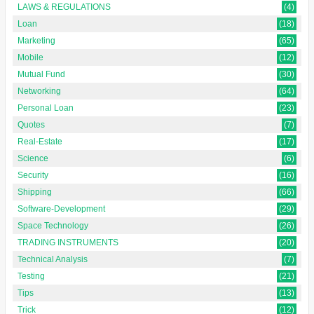
LAWS & REGULATIONS
(4)
Loan
(18)
Marketing
(65)
Mobile
(12)
Mutual Fund
(30)
Networking
(64)
Personal Loan
(23)
Quotes
(7)
Real-Estate
(17)
Science
(6)
Security
(16)
Shipping
(66)
Software-Development
(29)
Space Technology
(26)
TRADING INSTRUMENTS
(20)
Technical Analysis
(7)
Testing
(21)
Tips
(13)
Trick
(12)