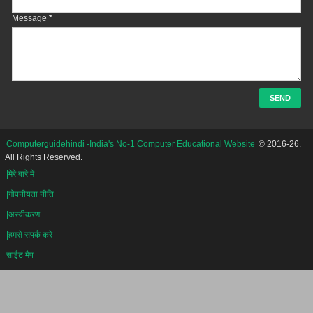
Message
*
Computerguidehindi -India's No-1 Computer Educational Website
© 2016-26.
All Rights Reserved.
|मेरे बारे में
|गोपनीयता नीति
|अस्वीकरण
|हमसे संपर्क करे
साईट मैप