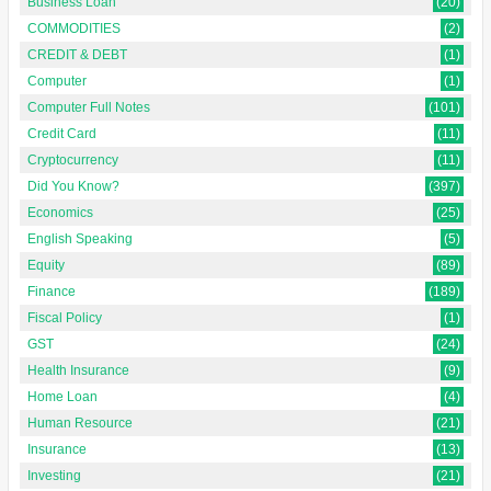
Business Loan
(20)
COMMODITIES
(2)
CREDIT & DEBT
(1)
Computer
(1)
Computer Full Notes
(101)
Credit Card
(11)
Cryptocurrency
(11)
Did You Know?
(397)
Economics
(25)
English Speaking
(5)
Equity
(89)
Finance
(189)
Fiscal Policy
(1)
GST
(24)
Health Insurance
(9)
Home Loan
(4)
Human Resource
(21)
Insurance
(13)
Investing
(21)