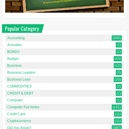
Popular Category
Accounting
(395)
Annuities
(1)
BONDS
(1)
Budget
(43)
Business
(12)
Business Leaders
(3)
Business Loan
(20)
COMMODITIES
(2)
CREDIT & DEBT
(1)
Computer
(1)
Computer Full Notes
(101)
Credit Card
(11)
Cryptocurrency
(11)
Did You Know?
(397)