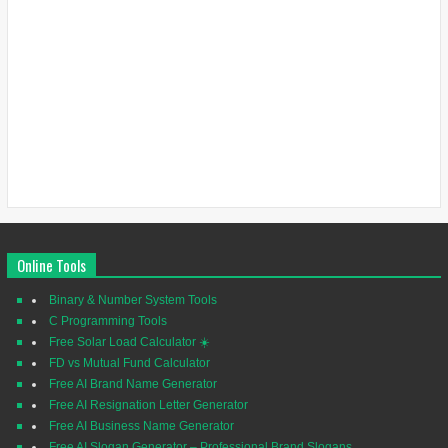
Online Tools
Binary & Number System Tools
C Programming Tools
Free Solar Load Calculator ☀️
FD vs Mutual Fund Calculator
Free AI Brand Name Generator
Free AI Resignation Letter Generator
Free AI Business Name Generator
Free AI Slogan Generator – Professional Brand Slogans