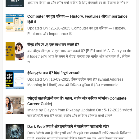
अध्ययन किया था और कॉल मनी मार्केट के लिए बेंचमार्क दर के विकास के तौर-त...
Computer का पूरा परिचय — History, Features और Importance
हिंदी में
Updated On : 21-10-2025 Computer का पूरा परिचय — History,
Features और Importance हिं...
बीएड और एम .ए. एक साथ कर सकते है?
क्या बीएड और एम .ए. एक साथ कर सकते है? [B.Ed and M.A. Can you do
it together?] आज के समय में बीएड करना एक नार्मल और आम बात है , लेकिन
स...
ईमेल एड्रेस क्या है? हिंदी में पूरी जानकारी
Updated On : 16-09-2025 ईमेल एड्रेस क्या है? (Email Address
Meaning in Hindi) आज की डिजिटल दुनिया में ईमेल communic...
स्पोर्ट्स साइकोलॉजी क्या है? महत्व, स्कोप और करियर ऑप्शंस (Complete
Career Guide)
Image by Clayton from Pixabay Updated On : 5-12-2025 स्पोर्ट्स
साइकोलॉजी क्या है? महत्व, स्कोप और करियर ऑप्शंस कभी आपने ...
Dark Web क्या है और इसमें जाने से पहले क्या सावधानी रखें?
Dark Web क्या है और इसमें जाने से पहले क्या सावधानी रखें? आज के डिजिटल
युग में, इंटरनेट का उपयोग हमारी दैनिक जिंदगी का एक अहम हिस्सा बन चुका...