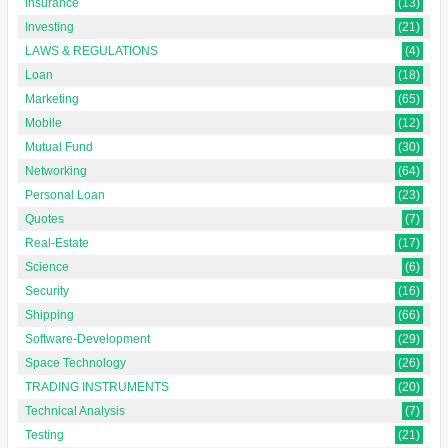
Insurance
(13)
Investing
(21)
LAWS & REGULATIONS
(4)
Loan
(18)
Marketing
(65)
Mobile
(12)
Mutual Fund
(30)
Networking
(64)
Personal Loan
(23)
Quotes
(7)
Real-Estate
(17)
Science
(6)
Security
(16)
Shipping
(66)
Software-Development
(29)
Space Technology
(26)
TRADING INSTRUMENTS
(20)
Technical Analysis
(7)
Testing
(21)