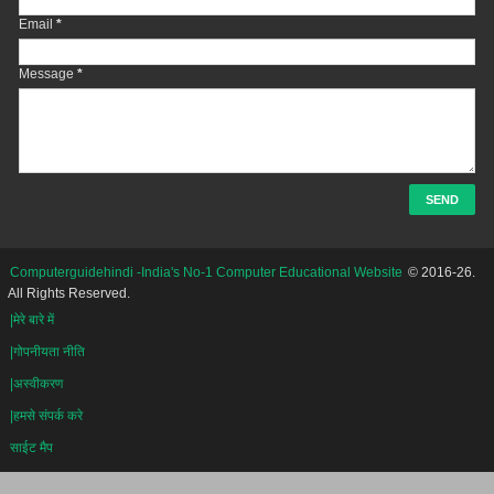
Email
*
Message
*
Computerguidehindi -India's No-1 Computer Educational Website
© 2016-26.
All Rights Reserved.
|मेरे बारे में
|गोपनीयता नीति
|अस्वीकरण
|हमसे संपर्क करे
साईट मैप