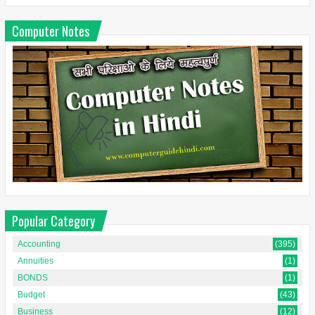
Computer Notes
Popular Category
Accounting
(395)
Annuities
(1)
BONDS
(1)
Budget
(43)
Business
(12)