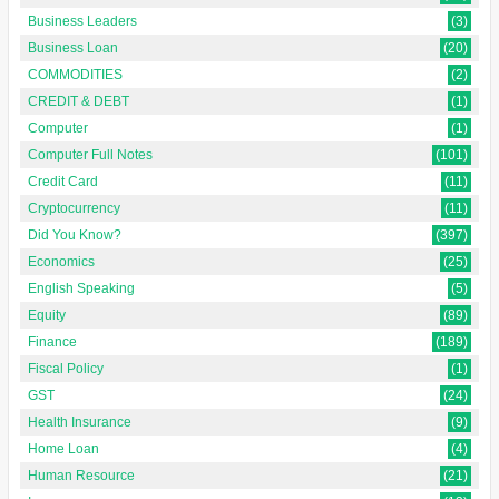
Business Leaders
(3)
Business Loan
(20)
COMMODITIES
(2)
CREDIT & DEBT
(1)
Computer
(1)
Computer Full Notes
(101)
Credit Card
(11)
Cryptocurrency
(11)
Did You Know?
(397)
Economics
(25)
English Speaking
(5)
Equity
(89)
Finance
(189)
Fiscal Policy
(1)
GST
(24)
Health Insurance
(9)
Home Loan
(4)
Human Resource
(21)