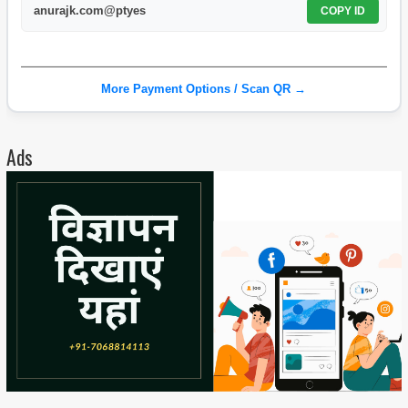
anurajk.com@ptyes
COPY ID
More Payment Options / Scan QR →
Ads