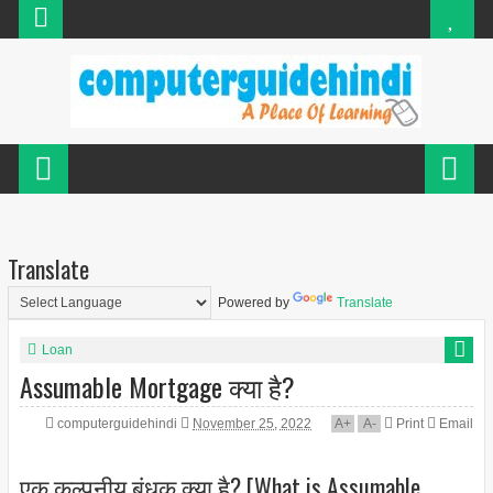
Translate
Powered by
Translate
Loan
Assumable Mortgage क्या है?
computerguidehindi
November 25, 2022
A
+
A
-
Print
Email
एक कल्पनीय बंधक क्या है? [What is Assumable