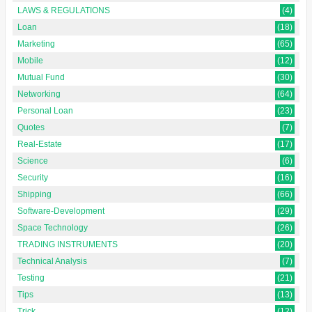
LAWS & REGULATIONS
(4)
Loan
(18)
Marketing
(65)
Mobile
(12)
Mutual Fund
(30)
Networking
(64)
Personal Loan
(23)
Quotes
(7)
Real-Estate
(17)
Science
(6)
Security
(16)
Shipping
(66)
Software-Development
(29)
Space Technology
(26)
TRADING INSTRUMENTS
(20)
Technical Analysis
(7)
Testing
(21)
Tips
(13)
Trick
(12)