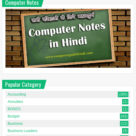
Computer Notes
Popular Category
Accounting
(395)
Annuities
(1)
BONDS
(1)
Budget
(43)
Business
(12)
Business Leaders
(3)