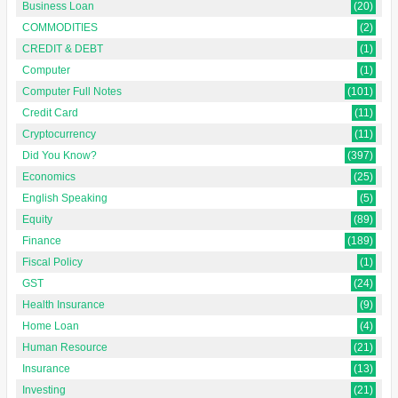
Business Loan
(20)
COMMODITIES
(2)
CREDIT & DEBT
(1)
Computer
(1)
Computer Full Notes
(101)
Credit Card
(11)
Cryptocurrency
(11)
Did You Know?
(397)
Economics
(25)
English Speaking
(5)
Equity
(89)
Finance
(189)
Fiscal Policy
(1)
GST
(24)
Health Insurance
(9)
Home Loan
(4)
Human Resource
(21)
Insurance
(13)
Investing
(21)