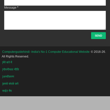
Message
*
Computerguidehindi -India's No-1 Computer Educational Website
© 2016-26.
All Rights Reserved.
|मेरे बारे में
|गोपनीयता नीति
|अस्वीकरण
|हमसे संपर्क करे
साईट मैप