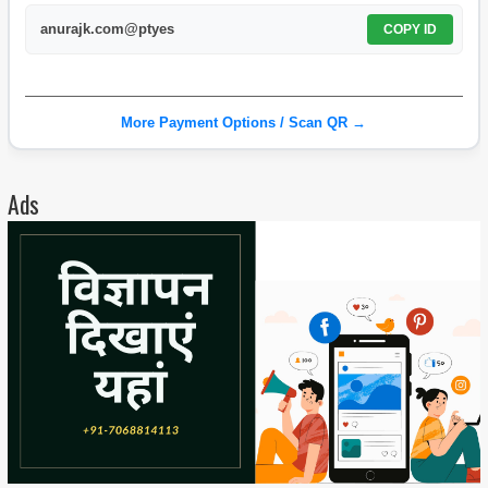
anurajk.com@ptyes
COPY ID
More Payment Options / Scan QR →
Ads