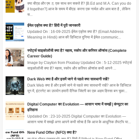
क्या बीएड और एम .ए. एक साथ कर सकते है? [B.Ed and M.A. Can you do
it together?] आज के समय में बीएड करना एक नार्मल और आम बात है , लेकिन
स...
ईमेल एड्रेस क्या है? हिंदी में पूरी जानकारी
Updated On : 16-09-2025 ईमेल एड्रेस क्या है? (Email Address
Meaning in Hindi) आज की डिजिटल दुनिया में ईमेल communic...
स्पोर्ट्स साइकोलॉजी क्या है? महत्व, स्कोप और करियर ऑप्शंस (Complete
Career Guide)
Image by Clayton from Pixabay Updated On : 5-12-2025 स्पोर्ट्स
साइकोलॉजी क्या है? महत्व, स्कोप और करियर ऑप्शंस कभी आपने ...
Dark Web क्या है और इसमें जाने से पहले क्या सावधानी रखें?
Dark Web क्या है और इसमें जाने से पहले क्या सावधानी रखें? आज के डिजिटल
युग में, इंटरनेट का उपयोग हमारी दैनिक जिंदगी का एक अहम हिस्सा बन चुका...
Digital Computer का Evolution — आसान भाषा में समझें | कंप्यूटर का
इतिहास
Updated On : 23-10-2025 Digital Computer का Evolution —
आसान भाषा में समझें अगर आपने कभी सोचा है कि आज के आधुनिक लैपटॉप या...
New Fund Offer (NFO) क्या है?
न्यू फंड ऑफर (एनएफओ) क्या है? हिंदी में [What is New Fund Offer